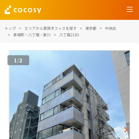
トップ
エリアから賃貸オフィスを探す
東京都
中央区
茅場町・八丁堀・新川
八丁堀2185
1
2
/