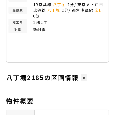
JR京葉線
八丁堀
2分/ 東京メトロ日
比谷線
八丁堀
2分/ 都営浅草線
宝町
最寄駅
6分
1992年
竣工年
新耐震
耐震
八丁堀2185の区画情報
0
物件概要