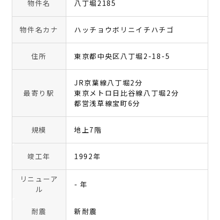
物件名
八丁堀2185
物件名カナ
ハッチョウボリニイチハチゴ
住所
東京都中央区八丁堀2-18-5
JR京葉線八丁堀2分
最寄り駅
東京メトロ日比谷線八丁堀2分
都営浅草線宝町6分
規模
地上7階
竣工年
1992年
リニューア
- 年
ル
耐震
新耐震