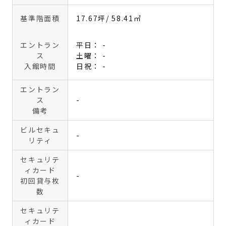
基準階面積
17.67坪
/ 58.41㎡
エントラン
平日： -
ス
土曜： -
入館時間
日祝： -
エントラン
ス
-
備考
ビルセキュ
-
リティ
セキュリテ
ィカード
-
初回貸与枚
数
セキュリテ
ィカード