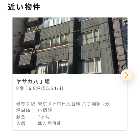
近い物件
ヤサカ八丁堀
8階 16.8坪(55.54㎡)
5
最寄り駅
:
東京メトロ日比谷線 八丁堀駅 2分
坪単価
:
応相談
敷金
:
7ヶ月
入居
:
即入居可能