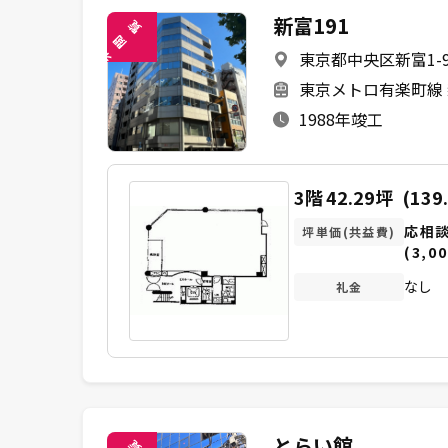
新富191
覧
閲
東京都中央区新富1-9
未
東京メトロ有楽町線 
1988年竣工
3階
42.29坪
(139
応相
坪単価(共益費)
(3,00
なし
礼金
とらい館
覧