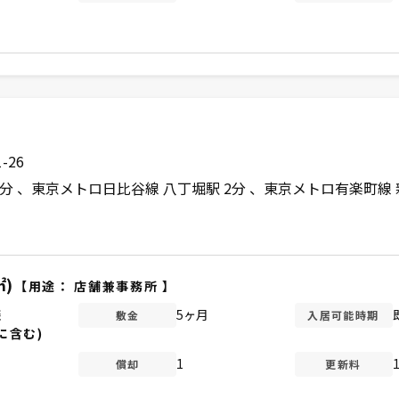
-26
2分
東京メトロ日比谷線 八丁堀駅 2分
東京メトロ有楽町線 
㎡)
【用途：
店舗兼事務所
】
談
5ヶ月
敷金
入居可能時期
に含む)
1
償却
更新料