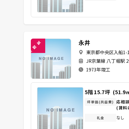
永井
覧
閲
東京都中央区入船1-1
未
JR京葉線 八丁堀駅 
1973年竣工
5階
15.7坪
(51.9
応相
坪単価(共益費)
(賃料
なし
礼金