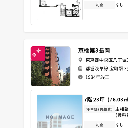
なし
礼金
京橋第3長岡
覧
閲
東京都中央区八丁堀3-
未
都営浅草線 宝町駅 
1984年竣工
7階
23坪
(76.03㎡
応相
坪単価(共益費)
(賃料
なし
礼金