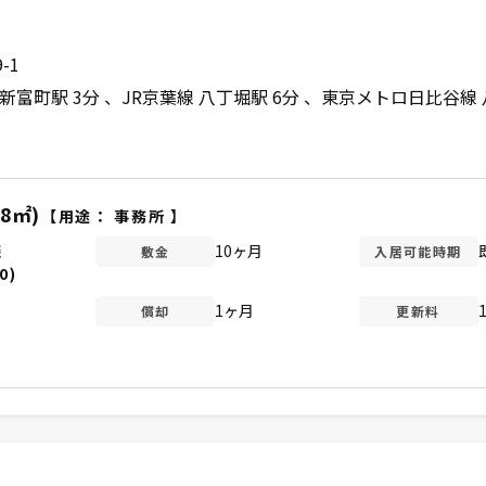
-1
新富町駅 3分
JR京葉線 八丁堀駅 6分
東京メトロ日比谷線 
.8㎡)
【用途：
事務所
】
談
10ヶ月
敷金
入居可能時期
0)
1ヶ月
償却
更新料