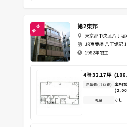
第2東邦
覧
閲
東京都中央区八丁堀4-
未
JR京葉線 八丁堀駅 
1982年竣工
4階
32.17坪
(106
応相
坪単価(共益費)
(2,00
なし
礼金