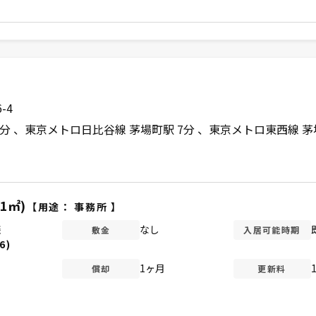
-4
6分
東京メトロ日比谷線 茅場町駅 7分
東京メトロ東西線 茅
11㎡)
【用途：
事務所
】
談
なし
敷金
入居可能時期
6)
1ヶ月
償却
更新料