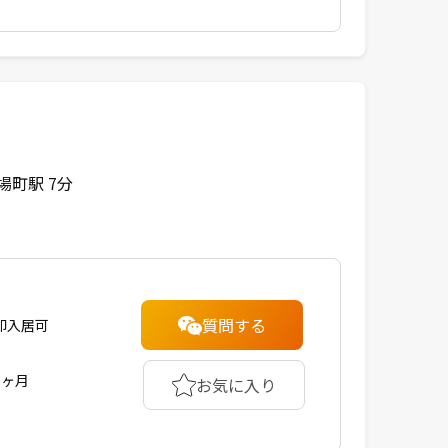
場町駅 7分
質問する
即入居可
1ヶ月
お気に入り