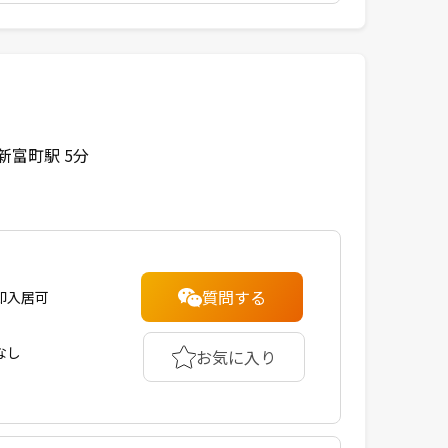
新富町駅 5分
質問する
即入居可
なし
お気に入り