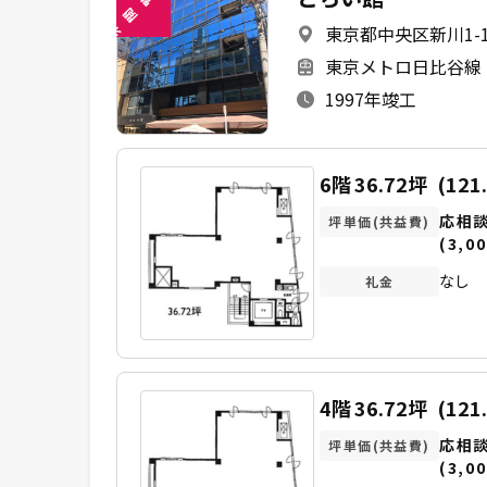
閲
東京都中央区新川1-10
未
東京メトロ日比谷線 
1997年竣工
6階
36.72坪
(121
応相
坪単価(共益費)
(3,00
なし
礼金
4階
36.72坪
(121
応相
坪単価(共益費)
(3,00