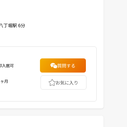
八丁堀駅 6分
質問する
即入居可
1ヶ月
お気に入り