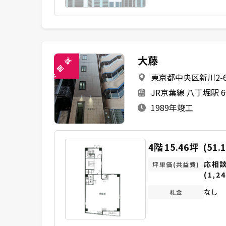
大藤
覧
閲
東京都中央区新川2-6
未
JR京葉線 八丁堀駅 
1989年竣工
4階
15.46坪
(51.
応相
坪単価(共益費)
(1,24
なし
礼金