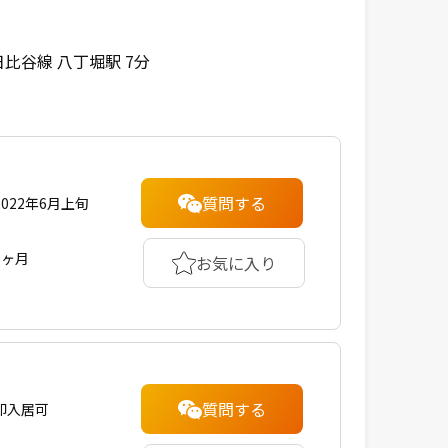
比谷線 八丁堀駅 7分
質問する
2022年6月上旬
1ヶ月
お気に入り
質問する
即入居可