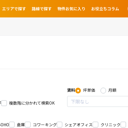
エリアで探す
路線で探す
物件お気に入り
お役立ちコラム
賃料
坪単価
月額
坪
複数階に分かれて検索OK
SOHO
倉庫
コワーキング
シェアオフィス
クリニック