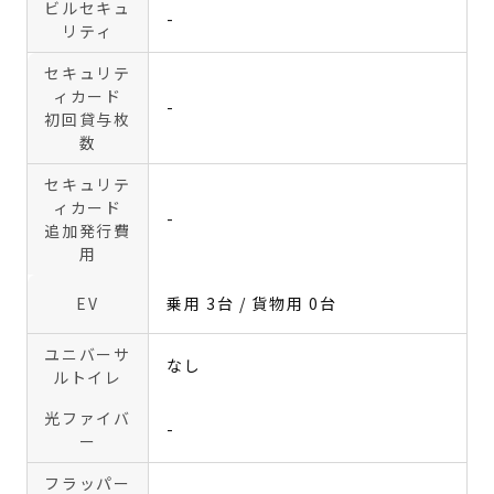
ビルセキュ
-
リティ
セキュリテ
ィカード
-
初回貸与枚
数
セキュリテ
ィカード
-
追加発行費
用
EV
乗用 3台 / 貨物用 0台
ユニバーサ
なし
ルトイレ
光ファイバ
-
ー
フラッパー