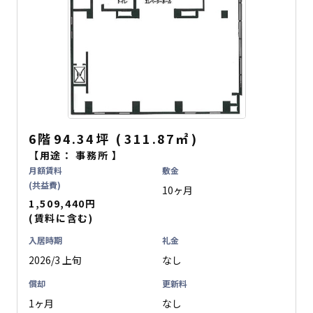
6階
94.34坪
(
311.87
㎡
)
【用途：
事務所
】
月額賃料
敷金
(共益費)
10ヶ月
1,509,440円
(賃料に含む)
入居時期
礼金
2026/3 上旬
なし
償却
更新料
1ヶ月
なし