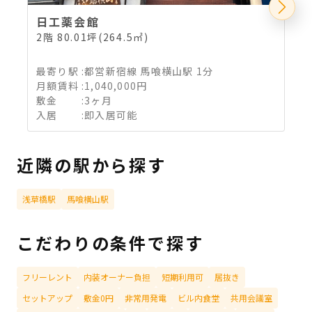
日工薬会館
2階 80.01坪(264.5㎡)
6
最寄り駅
:
都営新宿線 馬喰横山駅 1分
月額賃料
:
1,040,000円
敷金
:
3ヶ月
入居
:
即入居可能
近隣の駅から探す
浅草橋駅
馬喰横山駅
こだわりの条件で探す
フリーレント
内装オーナー負担
短期利用可
居抜き
セットアップ
敷金0円
非常用発電
ビル内食堂
共用会議室