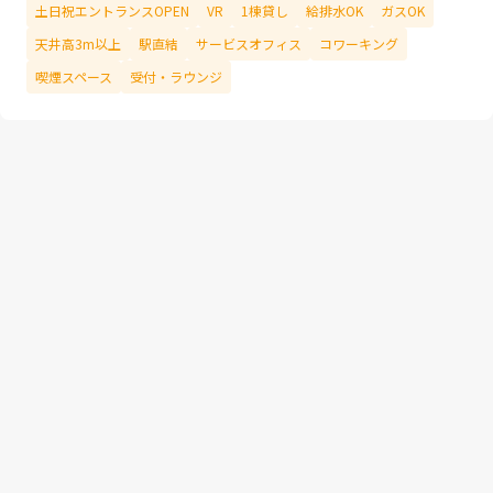
土日祝エントランスOPEN
VR
1棟貸し
給排水OK
ガスOK
天井高3m以上
駅直結
サービスオフィス
コワーキング
喫煙スペース
受付・ラウンジ