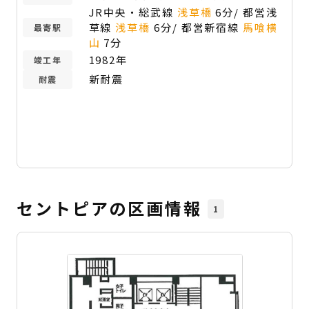
JR中央・総武線
浅草橋
6分/ 都営浅
草線
浅草橋
6分/ 都営新宿線
馬喰横
最寄駅
山
7分
1982年
竣工年
新耐震
耐震
セントピアの区画情報
1