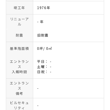
竣工年
1976年
リニューア
- 年
ル
耐震
旧耐震
基準階面積
0坪
/ 0㎡
エントラン
平日： -
ス
土曜： -
入館時間
日祝： -
エントラン
ス
-
備考
ビルセキュ
-
リティ