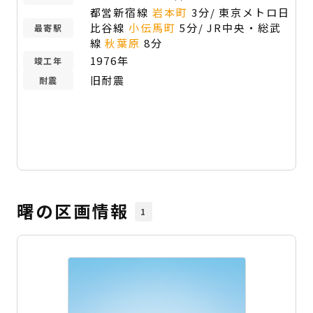
都営新宿線
岩本町
3分/ 東京メトロ日
比谷線
小伝馬町
5分/ JR中央・総武
最寄駅
線
秋葉原
8分
1976年
竣工年
旧耐震
耐震
曙の区画情報
1