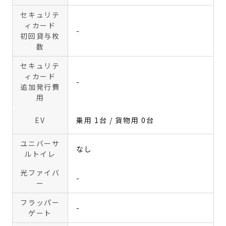
セキュリテ
ィカード
-
初回貸与枚
数
セキュリテ
ィカード
-
追加発行費
用
EV
乗用 1台 / 貨物用 0台
ユニバーサ
なし
ルトイレ
光ファイバ
-
ー
フラッパー
-
ゲート