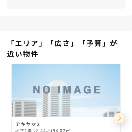
「エリア」「広さ」「予算」が
近い物件
アキヤマ2
地下1階 28.44坪(94.02㎡)
1