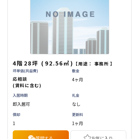
4階
28坪
(
92.56
㎡
)
【用途：
事務所
】
坪単価(共益費)
敷金
応相談
4ヶ月
(賃料に含む)
入居時期
礼金
即入居可
なし
償却
更新料
1
1ヶ月
質問する
お気に入り