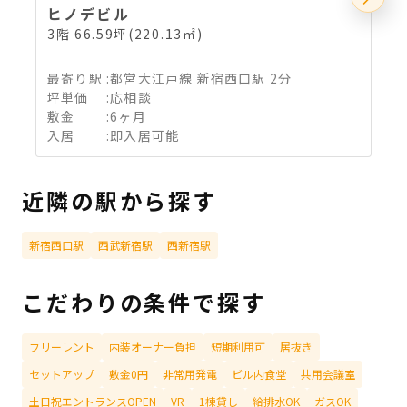
ヒノデビル
3階 66.59坪(220.13㎡)
4
最寄り駅
:
都営大江戸線 新宿西口駅 2分
坪単価
:
応相談
敷金
:
6ヶ月
入居
:
即入居可能
近隣の駅から探す
新宿西口駅
西武新宿駅
西新宿駅
こだわりの条件で探す
フリーレント
内装オーナー負担
短期利用可
居抜き
セットアップ
敷金0円
非常用発電
ビル内食堂
共用会議室
土日祝エントランスOPEN
VR
1棟貸し
給排水OK
ガスOK