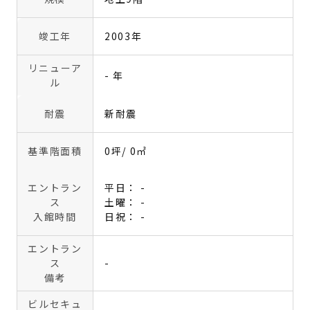
竣工年
2003年
リニューア
- 年
ル
耐震
新耐震
基準階面積
0坪
/ 0㎡
エントラン
平日： -
ス
土曜： -
入館時間
日祝： -
エントラン
ス
-
備考
ビルセキュ