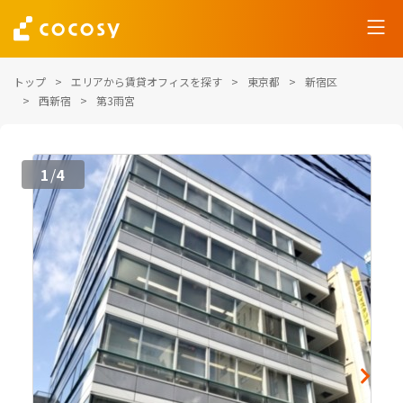
トップ
エリアから賃貸オフィスを探す
東京都
新宿区
西新宿
第3雨宮
1
4
/