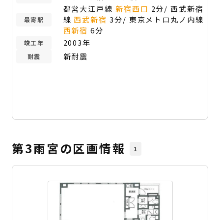
都営大江戸線
新宿西口
2分/ 西武新宿
線
西武新宿
3分/ 東京メトロ丸ノ内線
最寄駅
西新宿
6分
2003年
竣工年
新耐震
耐震
第3雨宮の区画情報
1