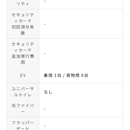
-
リティ
セキュリテ
ィカード
-
初回貸与枚
数
セキュリテ
ィカード
-
追加発行費
用
EV
乗用 1台 / 貨物用 0台
ユニバーサ
なし
ルトイレ
光ファイバ
-
ー
フラッパー
-
ゲート