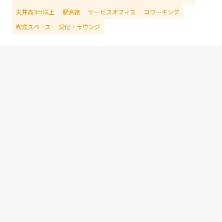
天井高3m以上
駅直結
サービスオフィス
コワーキング
喫煙スペース
受付・ラウンジ