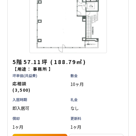
5階
57.11坪
(
188.79
㎡
)
【用途：
事務所
】
坪単価(共益費)
敷金
応相談
10ヶ月
(3,500)
入居時期
礼金
即入居可
なし
償却
更新料
1ヶ月
1ヶ月