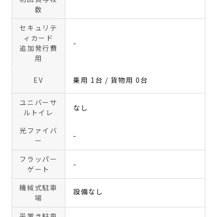
数
セキュリテ
ィカード
-
追加発行費
用
EV
乗用 1台 / 貨物用 0台
ユニバーサ
なし
ルトイレ
光ファイバ
-
ー
フラッパー
-
ゲート
機械式駐車
設備なし
場
平置き駐車