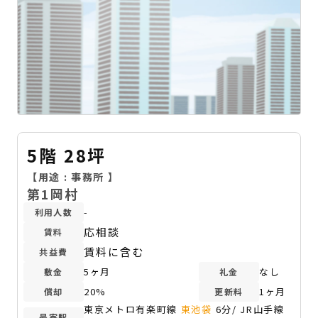
5階 28坪
【用途 :
事務所
】
第1岡村
-
利用人数
応相談
賃料
賃料に含む
共益費
5ヶ月
なし
敷金
礼金
20%
1ヶ月
償却
更新料
東京メトロ有楽町線
東池袋
6分/ JR山手線
最寄駅