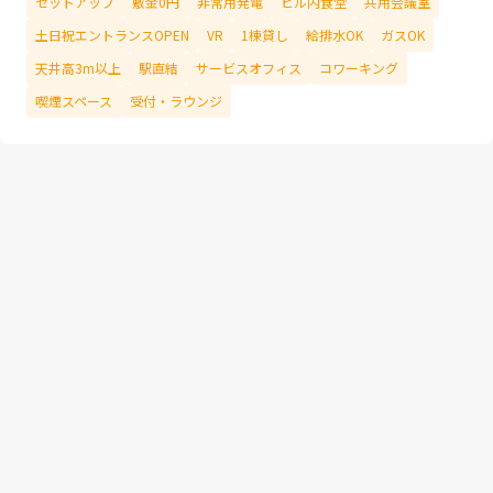
セットアップ
敷金0円
非常用発電
ビル内食堂
共用会議室
土日祝エントランスOPEN
VR
1棟貸し
給排水OK
ガスOK
天井高3m以上
駅直結
サービスオフィス
コワーキング
喫煙スペース
受付・ラウンジ