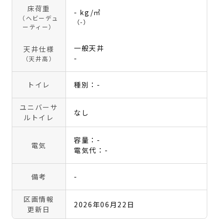
床荷重
- kg/㎡
（ヘビーデュ
（-）
ーティー）
一般天井
天井仕様
-
（天井高）
トイレ
種別：-
ユニバーサ
なし
ルトイレ
容量：-
電気
電気代：-
備考
-
区画情報
2026年06月22日
更新日