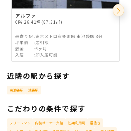
アルファ
6階 26.41坪(87.31㎡)
3
最寄り駅
:
東京メトロ有楽町線 東池袋駅 3分
坪単価
:
応相談
敷金
:
6ヶ月
入居
:
即入居可能
近隣の駅から探す
東池袋駅
池袋駅
こだわりの条件で探す
フリーレント
内装オーナー負担
短期利用可
居抜き