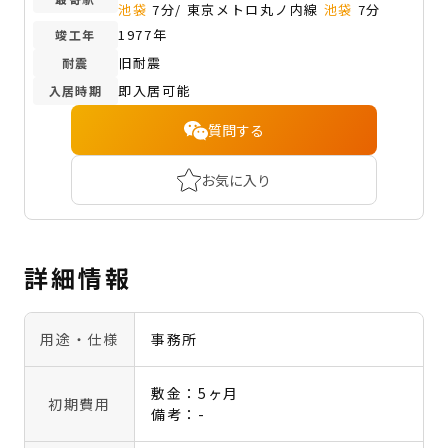
池袋
7分/ 東京メトロ丸ノ内線
池袋
7分
1977年
竣工年
旧耐震
耐震
即入居可能
入居時期
質問する
お気に入り
詳細情報
用途・仕様
事務所
敷金：5ヶ月
初期費用
備考：-