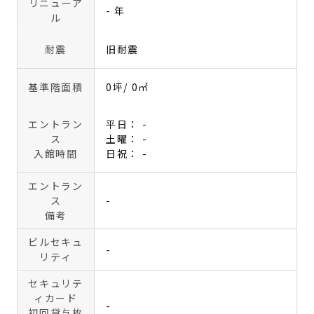
リニューア
- 年
ル
耐震
旧耐震
基準階面積
0坪
/ 0㎡
エントラン
平日： -
ス
土曜： -
入館時間
日祝： -
エントラン
ス
-
備考
ビルセキュ
-
リティ
セキュリテ
ィカード
-
初回貸与枚