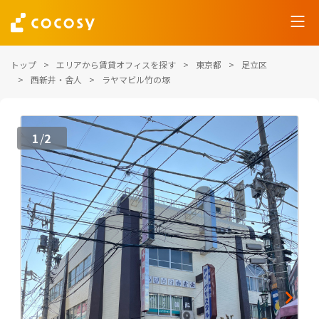
トップ
エリアから賃貸オフィスを探す
東京都
足立区
西新井・舎人
ラヤマビル竹の塚
1
2
/