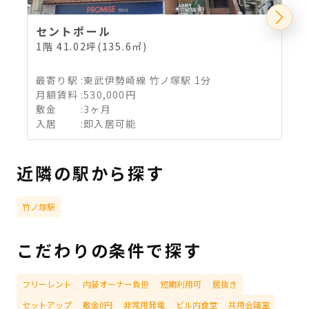
セントポール
1階 41.02坪(135.6㎡)
最寄り駅
:
東武伊勢崎線 竹ノ塚駅 1分
月額賃料
:
530,000円
敷金
:
3ヶ月
入居
:
即入居可能
近隣の駅から探す
竹ノ塚駅
こだわりの条件で探す
フリーレント
内装オーナー負担
短期利用可
居抜き
セットアップ
敷金0円
非常用発電
ビル内食堂
共用会議室