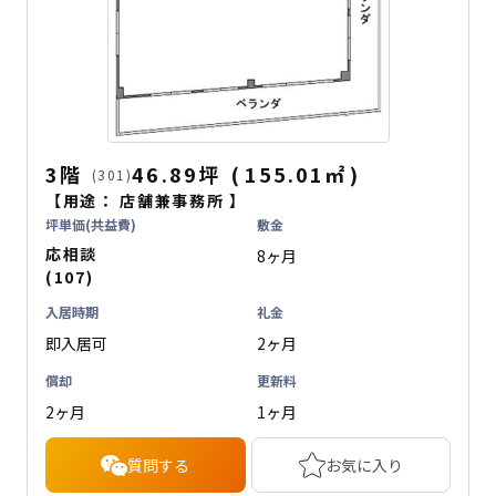
3階
46.89坪
(
155.01
㎡
)
(301)
【用途：
店舗兼事務所
】
坪単価(共益費)
敷金
応相談
8ヶ月
(107)
入居時期
礼金
即入居可
2ヶ月
償却
更新料
2ヶ月
1ヶ月
質問する
お気に入り