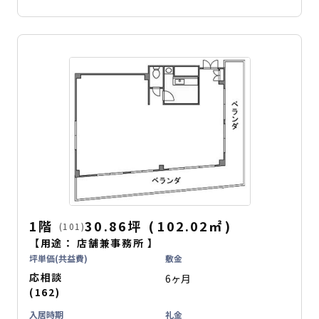
1階
30.86坪
(
102.02
㎡
)
(101)
【用途：
店舗兼事務所
】
坪単価(共益費)
敷金
応相談
6ヶ月
(162)
入居時期
礼金