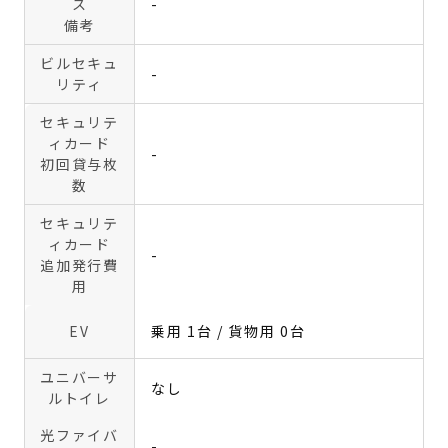
ス
-
備考
ビルセキュ
-
リティ
セキュリテ
ィカード
-
初回貸与枚
数
セキュリテ
ィカード
-
追加発行費
用
EV
乗用 1台 / 貨物用 0台
ユニバーサ
なし
ルトイレ
光ファイバ
-