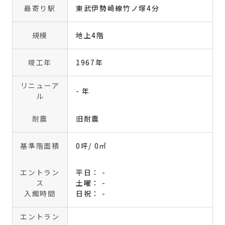
最寄り駅
東武伊勢崎線竹ノ塚4分
規模
地上4階
竣工年
1967年
リニューア
- 年
ル
耐震
旧耐震
基準階面積
0坪
/ 0㎡
エントラン
平日： -
ス
土曜： -
入館時間
日祝： -
エントラン