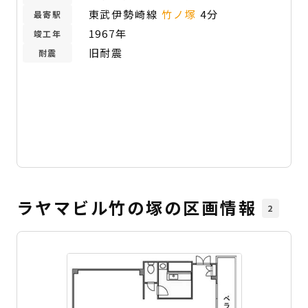
東武伊勢崎線
竹ノ塚
4分
最寄駅
1967年
竣工年
旧耐震
耐震
ラヤマビル竹の塚の区画情報
2