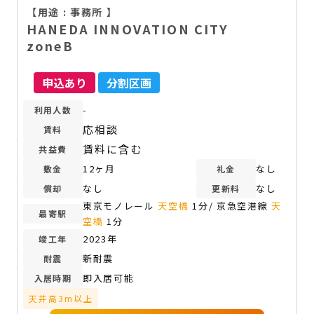
【用途 :
事務所
】
HANEDA INNOVATION CITY
zoneB
申込あり
分割区画
-
利用人数
応相談
賃料
賃料に含む
共益費
12ヶ月
なし
敷金
礼金
なし
なし
償却
更新料
東京モノレール
天空橋
1分/ 京急空港線
天
最寄駅
空橋
1分
2023年
竣工年
新耐震
耐震
即入居可能
入居時期
天井高3m以上