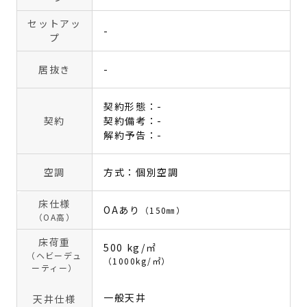
セットアッ
-
プ
居抜き
-
契約形態：-
契約
契約備考：-
解約予告：-
空調
方式：個別空調
床仕様
OAあり
（150㎜）
（OA高）
床荷重
500 kg/㎡
（ヘビーデュ
（1000kg/㎡）
ーティー）
一般天井
天井仕様