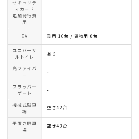
セキュリテ
ィカード
-
追加発行費
用
EV
乗用 10台 / 貨物用 0台
ユニバーサ
あり
ルトイレ
光ファイバ
-
ー
フラッパー
-
ゲート
機械式駐車
空き42台
場
平置き駐車
空き43台
場