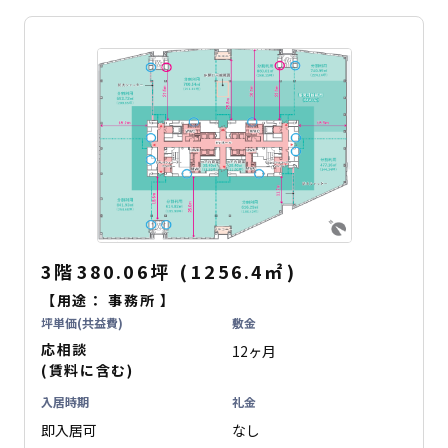
3階
380.06坪
(
1256.4
㎡
)
【用途：
事務所
】
坪単価(共益費)
敷金
応相談
12ヶ月
(賃料に含む)
入居時期
礼金
即入居可
なし