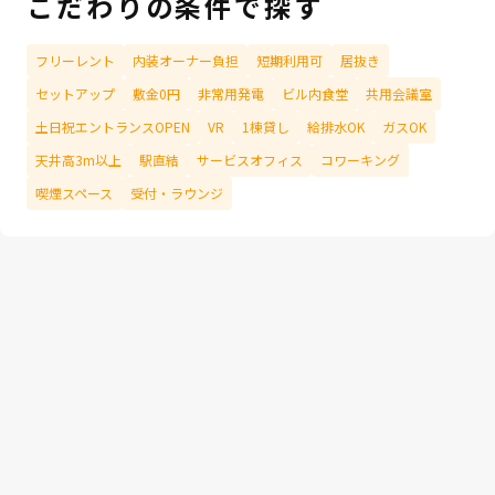
こだわりの条件で探す
フリーレント
内装オーナー負担
短期利用可
居抜き
セットアップ
敷金0円
非常用発電
ビル内食堂
共用会議室
土日祝エントランスOPEN
VR
1棟貸し
給排水OK
ガスOK
天井高3m以上
駅直結
サービスオフィス
コワーキング
喫煙スペース
受付・ラウンジ