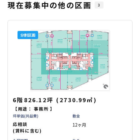
現在募集中の他の区画
3
分割区画
6階
826.12坪
(
2730.99
㎡
)
【用途：
事務所
】
坪単価(共益費)
敷金
応相談
12ヶ月
(賃料に含む)