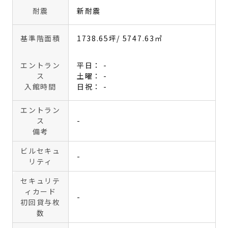
耐震
新耐震
基準階面積
1738.65坪
/ 5747.63㎡
エントラン
平日： -
ス
土曜： -
入館時間
日祝： -
エントラン
ス
-
備考
ビルセキュ
-
リティ
セキュリテ
ィカード
-
初回貸与枚
数