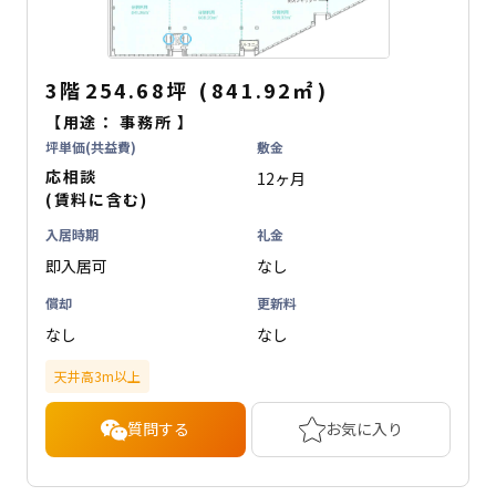
3階
254.68坪
(
841.92
㎡
)
【用途：
事務所
】
坪単価(共益費)
敷金
応相談
12ヶ月
(賃料に含む)
入居時期
礼金
即入居可
なし
償却
更新料
なし
なし
天井高3m以上
質問する
お気に入り