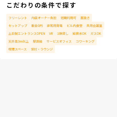
こだわりの条件で探す
フリーレント
内装オーナー負担
短期利用可
居抜き
セットアップ
敷金0円
非常用発電
ビル内食堂
共用会議室
土日祝エントランスOPEN
VR
1棟貸し
給排水OK
ガスOK
天井高3m以上
駅直結
サービスオフィス
コワーキング
喫煙スペース
受付・ラウンジ