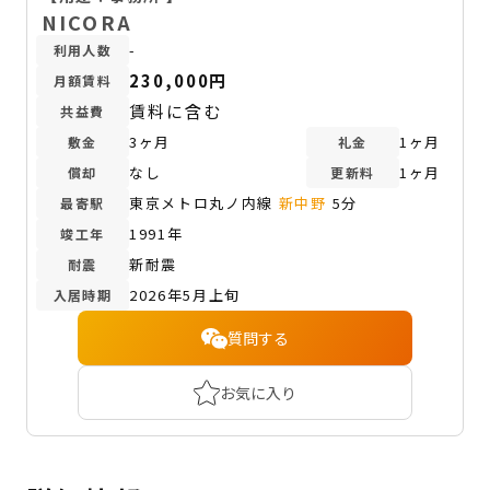
NICORA
-
利用人数
230,000円
月額賃料
賃料に含む
共益費
3ヶ月
1ヶ月
敷金
礼金
なし
1ヶ月
償却
更新料
東京メトロ丸ノ内線
新中野
5分
最寄駅
1991年
竣工年
新耐震
耐震
2026年5月上旬
入居時期
質問する
お気に入り