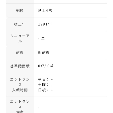
規模
地上4階
竣工年
1991年
リニューア
- 年
ル
耐震
新耐震
基準階面積
0坪
/ 0㎡
エントラン
平日： -
ス
土曜： -
入館時間
日祝： -
エントラン
ス
-
備考