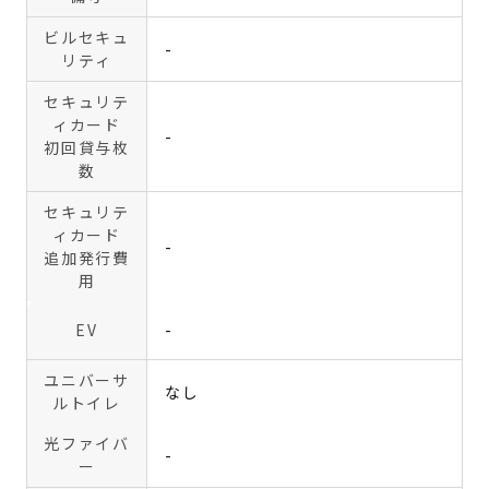
ビルセキュ
-
リティ
セキュリテ
ィカード
-
初回貸与枚
数
セキュリテ
ィカード
-
追加発行費
用
EV
-
ユニバーサ
なし
ルトイレ
光ファイバ
-
ー