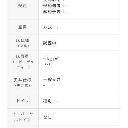
契約
契約備考：-
解約予告：-
空調
方式：-
床仕様
調査中
（OA高）
床荷重
- kg/㎡
（ヘビーデュ
（-）
ーティー）
一般天井
天井仕様
-
（天井高）
トイレ
種別：-
ユニバーサ
なし
ルトイレ