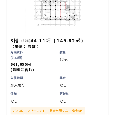
3階
44.11坪
(
145.82
㎡
)
(306)
【用途：
店舗
】
月額賃料
敷金
(共益費)
12ヶ月
661,650円
(賃料に含む)
入居時期
礼金
即入居可
なし
償却
更新料
なし
なし
ガスOK
フリーレント
敷金半額くん
敷金0円