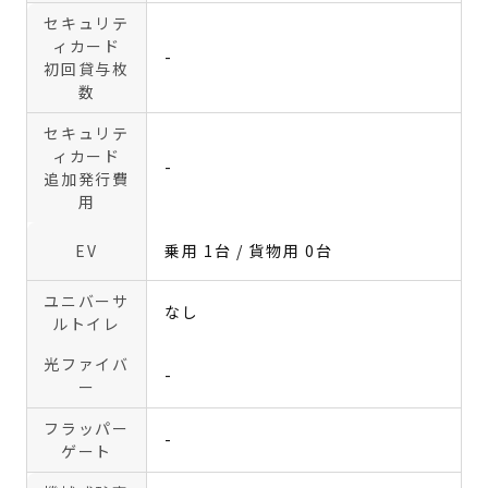
セキュリテ
ィカード
-
初回貸与枚
数
セキュリテ
ィカード
-
追加発行費
用
EV
乗用 1台 / 貨物用 0台
ユニバーサ
なし
ルトイレ
光ファイバ
-
ー
フラッパー
-
ゲート