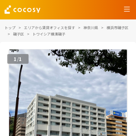
トップ
エリアから賃貸オフィスを探す
神奈川県
横浜市磯子区
磯子区
トワイシア横濱磯子
1
1
/