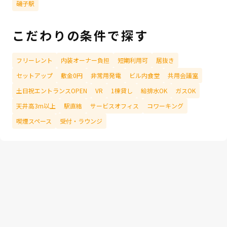
磯子駅
こだわりの条件で探す
フリーレント
内装オーナー負担
短期利用可
居抜き
セットアップ
敷金0円
非常用発電
ビル内食堂
共用会議室
土日祝エントランスOPEN
VR
1棟貸し
給排水OK
ガスOK
天井高3m以上
駅直結
サービスオフィス
コワーキング
喫煙スペース
受付・ラウンジ