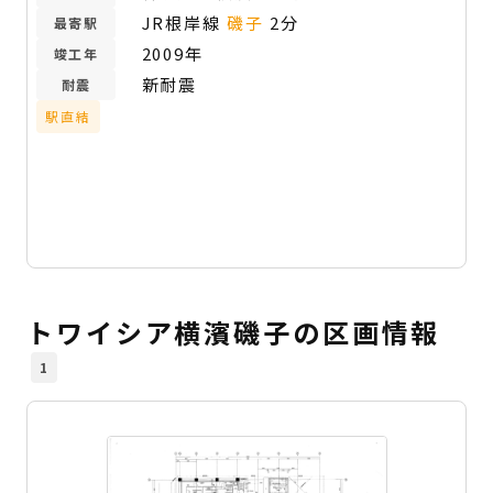
JR根岸線
磯子
2分
最寄駅
2009年
竣工年
新耐震
耐震
駅直結
トワイシア横濱磯子の区画情報
1