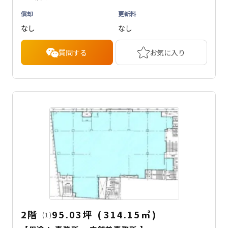
償却
更新料
なし
なし
質問する
お気に入り
2階
95.03坪
(
314.15
㎡
)
(1)