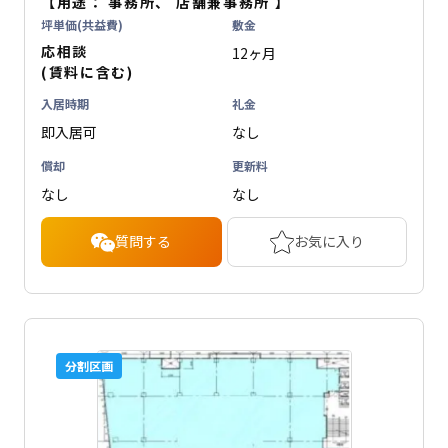
【用途：
事務所
、
店舗兼事務所
】
坪単価(共益費)
敷金
応相談
12ヶ月
(賃料に含む)
入居時期
礼金
即入居可
なし
償却
更新料
なし
なし
質問する
お気に入り
分割区画