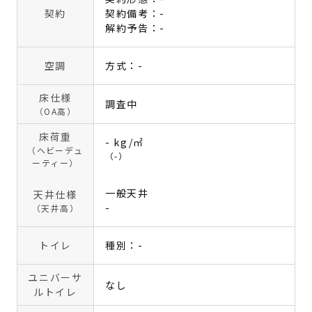
契約
契約備考：-
解約予告：-
空調
方式：-
床仕様
調査中
（OA高）
床荷重
- kg/㎡
（ヘビーデュ
（-）
ーティー）
一般天井
天井仕様
-
（天井高）
トイレ
種別：-
ユニバーサ
なし
ルトイレ