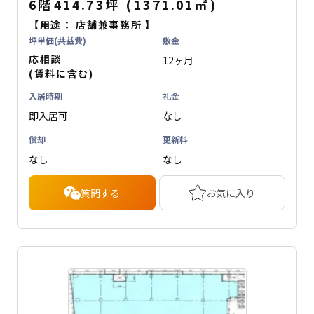
6階
414.73坪
(
1371.01
㎡
)
【用途：
店舗兼事務所
】
坪単価(共益費)
敷金
応相談
12ヶ月
(賃料に含む)
入居時期
礼金
即入居可
なし
償却
更新料
なし
なし
質問する
お気に入り