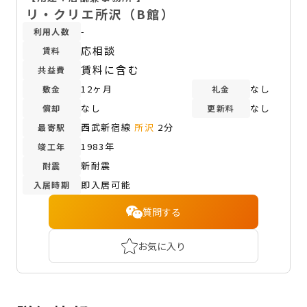
リ・クリエ所沢（B館）
-
利用人数
応相談
賃料
賃料に含む
共益費
12ヶ月
なし
敷金
礼金
なし
なし
償却
更新料
西武新宿線
所沢
2分
最寄駅
1983年
竣工年
新耐震
耐震
即入居可能
入居時期
質問する
お気に入り