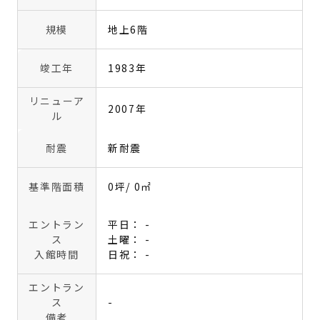
規模
地上6階
竣工年
1983年
リニューア
2007年
ル
耐震
新耐震
基準階面積
0坪
/ 0㎡
エントラン
平日： -
ス
土曜： -
入館時間
日祝： -
エントラン
ス
-
備考