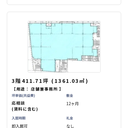
3階
411.71坪
(
1361.03
㎡
)
【用途：
店舗兼事務所
】
坪単価(共益費)
敷金
応相談
12ヶ月
(賃料に含む)
入居時期
礼金
即入居可
なし