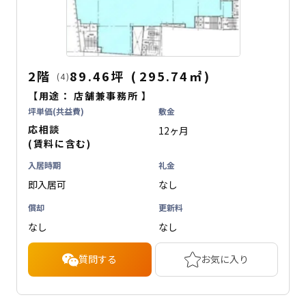
2階
89.46坪
(
295.74
㎡
)
(4)
【用途：
店舗兼事務所
】
坪単価(共益費)
敷金
応相談
12ヶ月
(賃料に含む)
入居時期
礼金
即入居可
なし
償却
更新料
なし
なし
質問する
お気に入り