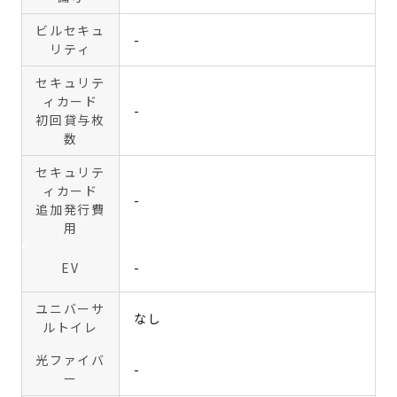
ビルセキュ
-
リティ
セキュリテ
ィカード
-
初回貸与枚
数
セキュリテ
ィカード
-
追加発行費
用
EV
-
ユニバーサ
なし
ルトイレ
光ファイバ
-
ー