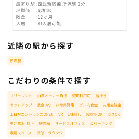
最寄り駅
:
西武新宿線 所沢駅 2分
坪単価
:
応相談
敷金
:
12ヶ月
入居
:
即入居可能
近隣の駅から探す
所沢駅
こだわりの条件で探す
フリーレント
内装オーナー負担
短期利用可
居抜き
セットアップ
敷金0円
非常用発電
ビル内食堂
共用会議室
土日祝エントランスOPEN
VR
1棟貸し
給排水OK
ガスOK
天井高3m以上
駅直結
サービスオフィス
コワーキング
喫煙スペース
受付・ラウンジ