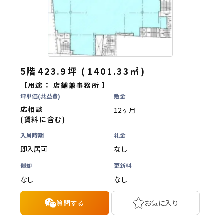
5階
423.9坪
(
1401.33
㎡
)
【用途：
店舗兼事務所
】
坪単価(共益費)
敷金
応相談
12ヶ月
(賃料に含む)
入居時期
礼金
即入居可
なし
償却
更新料
なし
なし
質問する
お気に入り