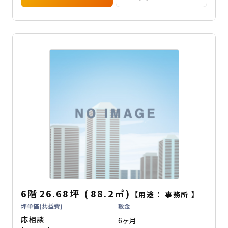
6階
26.68坪
(
88.2
㎡
)
【用途：
事務所
】
坪単価(共益費)
敷金
応相談
6ヶ月