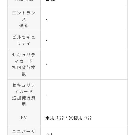
エントラン
ス
-
備考
ビルセキュ
-
リティ
セキュリテ
ィカード
-
初回貸与枚
数
セキュリテ
ィカード
-
追加発行費
用
EV
乗用 1台 / 貨物用 0台
ユニバーサ
なし