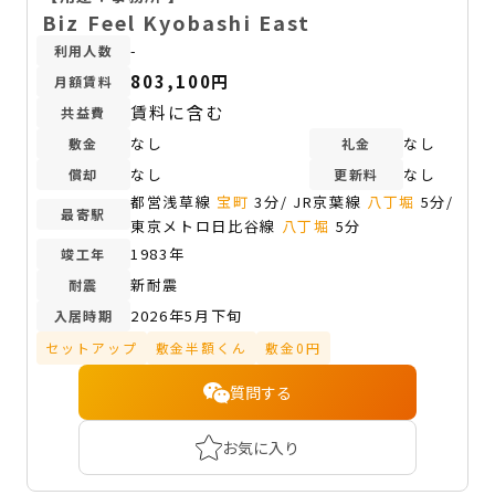
Biz Feel Kyobashi East
-
利用人数
803,100円
月額賃料
賃料に含む
共益費
なし
なし
敷金
礼金
なし
なし
償却
更新料
都営浅草線
宝町
3分/ JR京葉線
八丁堀
5分/
最寄駅
東京メトロ日比谷線
八丁堀
5分
1983年
竣工年
新耐震
耐震
2026年5月下旬
入居時期
セットアップ
敷金半額くん
敷金0円
質問する
お気に入り