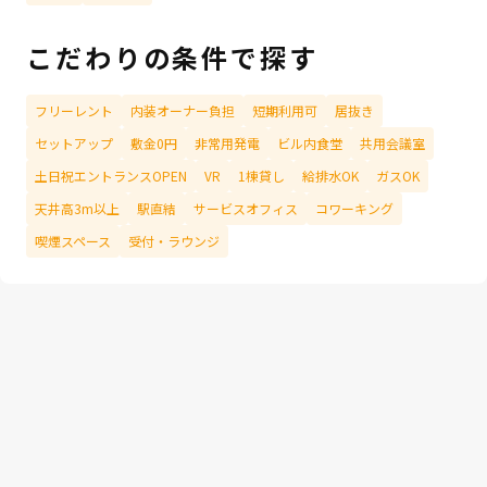
こだわりの条件で探す
フリーレント
内装オーナー負担
短期利用可
居抜き
セットアップ
敷金0円
非常用発電
ビル内食堂
共用会議室
土日祝エントランスOPEN
VR
1棟貸し
給排水OK
ガスOK
天井高3m以上
駅直結
サービスオフィス
コワーキング
喫煙スペース
受付・ラウンジ