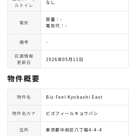
なし
ルトイレ
容量：-
電気
電気代：-
備考
-
区画情報
2026年05月11日
更新日
物件概要
物件名
Biz Feel Kyobashi East
物件名カナ
ビズフィールキョウバシ
住所
東京都中央区八丁堀4-4-4