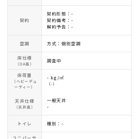
契約形態：-
契約
契約備考：-
解約予告：-
空調
方式：個別空調
床仕様
調査中
（OA高）
床荷重
- kg/㎡
（ヘビーデュ
（-）
ーティー）
一般天井
天井仕様
-
（天井高）
トイレ
種別：-
ユニバーサ