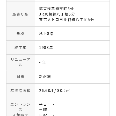
都営浅草線宝町3分
最寄り駅
JR京葉線八丁堀5分
東京メトロ日比谷線八丁堀5分
規模
地上8階
竣工年
1983年
リニューア
- 年
ル
耐震
新耐震
基準階面積
26.68坪
/ 88.2㎡
エントラン
平日： -
ス
土曜： -
入館時間
日祝： -