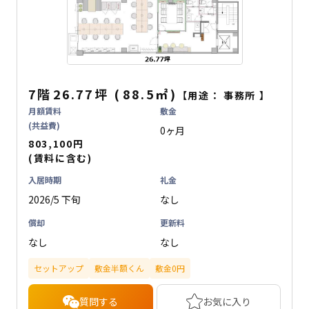
7階
26.77坪
(
88.5
㎡
)
【用途：
事務所
】
月額賃料
敷金
(共益費)
0ヶ月
803,100円
(賃料に含む)
入居時期
礼金
2026/5 下旬
なし
償却
更新料
なし
なし
セットアップ
敷金半額くん
敷金0円
質問する
お気に入り