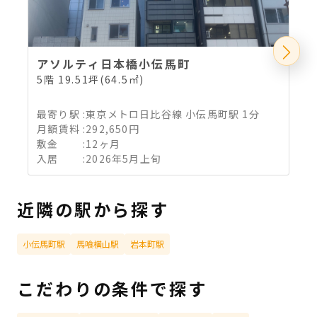
アソルティ日本橋小伝馬町
5階 19.51坪(64.5㎡)
3
最寄り駅
:
東京メトロ日比谷線 小伝馬町駅 1分
月額賃料
:
292,650円
敷金
:
12ヶ月
入居
:
2026年5月上旬
近隣の駅から探す
小伝馬町駅
馬喰横山駅
岩本町駅
こだわりの条件で探す