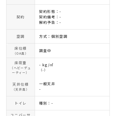
契約形態：-
契約
契約備考：-
解約予告：-
空調
方式：個別空調
床仕様
調査中
（OA高）
床荷重
- kg/㎡
（ヘビーデュ
（-）
ーティー）
一般天井
天井仕様
-
（天井高）
トイレ
種別：-
ユニバーサ