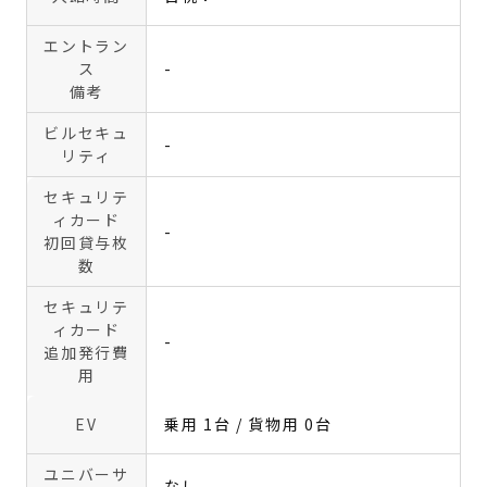
エントラン
ス
-
備考
ビルセキュ
-
リティ
セキュリテ
ィカード
-
初回貸与枚
数
セキュリテ
ィカード
-
追加発行費
用
EV
乗用 1台 / 貨物用 0台
ユニバーサ
なし