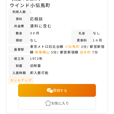
ウインド小伝馬町
-
利用人数
応相談
賃料
賃料に含む
共益費
3ヶ月
なし
敷金
礼金
なし
1ヶ月
償却
更新料
東京メトロ日比谷線
小伝馬町
2分/ 都営新宿
最寄駅
線
馬喰横山
5分/ 都営新宿線
岩本町
7分
1972年
竣工年
旧耐震
耐震
即入居可能
入居時期
セットアップ
質問する
お気に入り