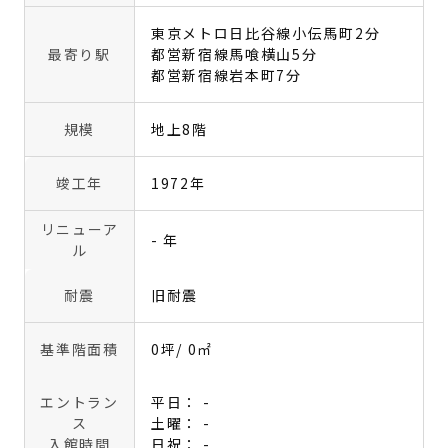
東京メトロ日比谷線小伝馬町2分
最寄り駅
都営新宿線馬喰横山5分
都営新宿線岩本町7分
規模
地上8階
竣工年
1972年
リニューア
- 年
ル
耐震
旧耐震
基準階面積
0坪
/ 0㎡
エントラン
平日： -
ス
土曜： -
入館時間
日祝： -