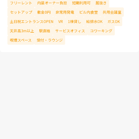
フリーレント
内装オーナー負担
短期利用可
居抜き
セットアップ
敷金0円
非常用発電
ビル内食堂
共用会議室
土日祝エントランスOPEN
VR
1棟貸し
給排水OK
ガスOK
天井高3m以上
駅直結
サービスオフィス
コワーキング
喫煙スペース
受付・ラウンジ