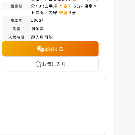
分/ JR山手線
有楽町
5分/ 東京メ
最寄駅
トロ丸ノ内線
銀座
5分
1962年
竣工年
旧耐震
耐震
即入居可能
入居時期
質問する
お気に入り