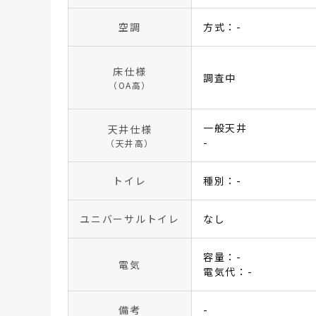
空調
方式：-
床仕様
調査中
（OA高）
一般天井
天井仕様
-
（天井高）
トイレ
種別：-
ユニバーサルトイレ
なし
容量：-
電気
電気代：-
備考
-