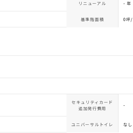
リニューアル
- 年
基準階面積
0坪
セキュリティカード
-
追加発行費用
ユニバーサルトイレ
なし