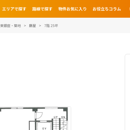
エリアで探す
路線で探す
物件お気に入り
お役立ちコラム
東銀座・築地
藤屋
7階 25坪