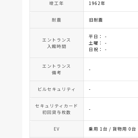
竣工年
1962年
耐震
旧耐震
平日： -
エントランス
土曜： -
入館時間
日祝： -
エントランス
-
備考
ビルセキュリティ
-
セキュリティカード
-
初回貸与枚数
EV
乗用 1台 / 貨物用 0台