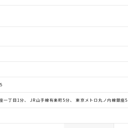
5
座一丁目1分
JR山手線有楽町5分
東京メトロ丸ノ内線銀座5