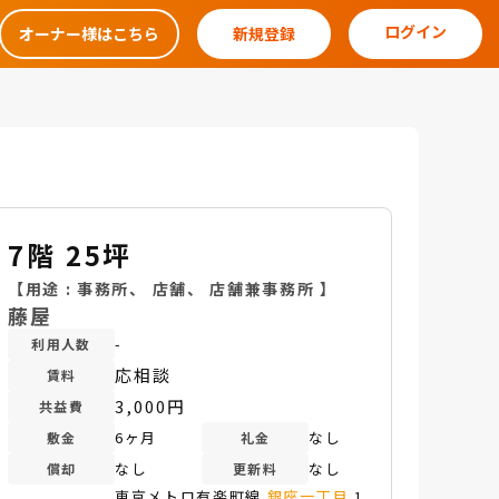
ログイン
オーナー様はこちら
新規登録
7階 25坪
【用途 :
事務所
、
店舗
、
店舗兼事務所
】
藤屋
-
利用人数
応相談
賃料
3,000円
共益費
6ヶ月
なし
敷金
礼金
なし
なし
償却
更新料
東京メトロ有楽町線
銀座一丁目
1