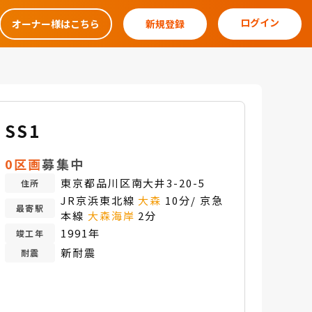
ログイン
オーナー様はこちら
新規登録
SS1
0区画
募集中
東京都品川区南大井3-20-5
住所
JR京浜東北線
大森
10分/ 京急
最寄駅
本線
大森海岸
2分
1991年
竣工年
新耐震
耐震