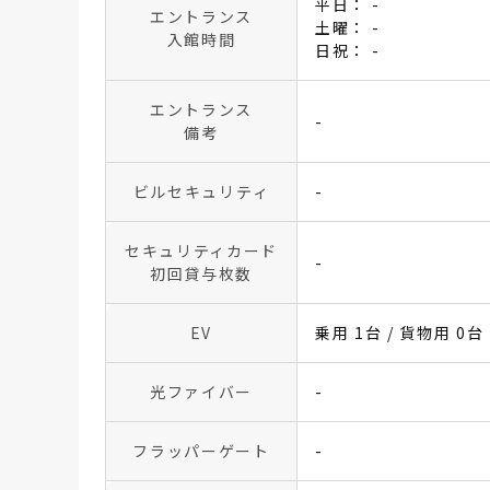
平日： -
エントランス
土曜： -
入館時間
日祝： -
エントランス
-
備考
ビルセキュリティ
-
セキュリティカード
-
初回貸与枚数
EV
乗用 1台 / 貨物用 0台
光ファイバー
-
フラッパーゲート
-