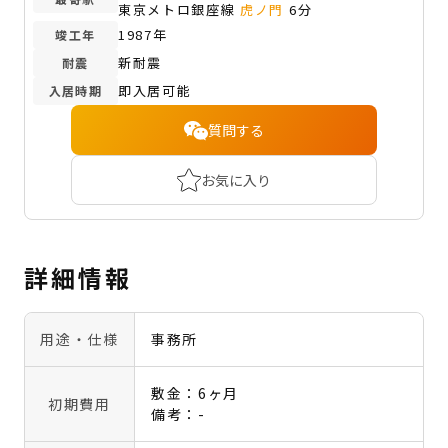
東京メトロ銀座線
虎ノ門
6分
1987年
竣工年
新耐震
耐震
即入居可能
入居時期
質問する
お気に入り
詳細情報
用途・仕様
事務所
敷金：6ヶ月
初期費用
備考：-