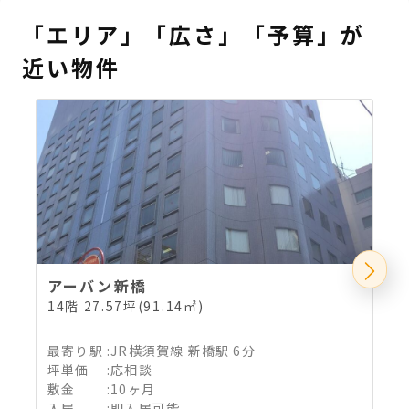
「エリア」「広さ」「予算」が
近い物件
アーバン新橋
14階 27.57坪(91.14㎡)
5
最寄り駅
:
JR横須賀線 新橋駅 6分
坪単価
:
応相談
敷金
:
10ヶ月
入居
:
即入居可能