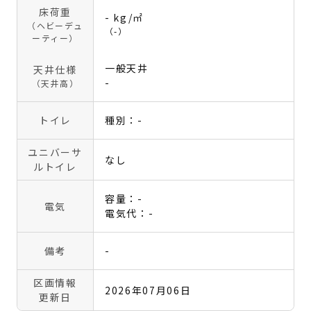
床荷重
- kg/㎡
（ヘビーデュ
（-）
ーティー）
一般天井
天井仕様
-
（天井高）
トイレ
種別：-
ユニバーサ
なし
ルトイレ
容量：-
電気
電気代：-
備考
-
区画情報
2026年07月06日
更新日