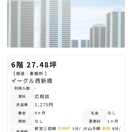
6階 27.48坪
【用途 :
事務所
】
イーグル西新橋
-
利用人数
応相談
賃料
1,275円
共益費
6ヶ月
なし
敷金
礼金
なし
1ヶ月
償却
更新料
都営三田線
内幸町
3分/ JR山手線
新橋
6分/
最寄駅