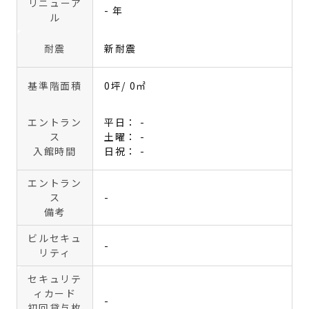
リニューア
- 年
ル
耐震
新耐震
基準階面積
0坪
/ 0㎡
エントラン
平日： -
ス
土曜： -
入館時間
日祝： -
エントラン
ス
-
備考
ビルセキュ
-
リティ
セキュリテ
ィカード
-
初回貸与枚