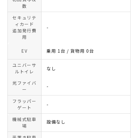
数
セキュリテ
ィカード
-
追加発行費
用
EV
乗用 1台 / 貨物用 0台
ユニバーサ
なし
ルトイレ
光ファイバ
-
ー
フラッパー
-
ゲート
機械式駐車
設備なし
場
平置き駐車