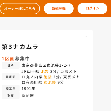
ログイン
オーナー様はこちら
新規登録
第3ナカムラ
1区画
募集中
東京都豊島区東池袋1-2-7
住所
JR山手線
池袋
3分/ 東京メト
ロ丸ノ内線
池袋
3分/ 東京メト
最寄駅
ロ有楽町線
東池袋
9分
1991年
竣工年
新耐震
耐震