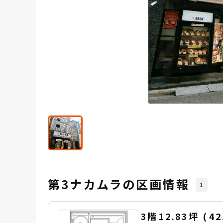
第3ナカムラの区画情報
1
3階
12.83坪
(
42