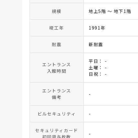
規模
地上5階 〜 地下1階
竣工年
1991年
耐震
新耐震
平日： -
エントランス
土曜： -
入館時間
日祝： -
エントランス
-
備考
ビルセキュリティ
-
セキュリティカード
-
初回貸与枚数