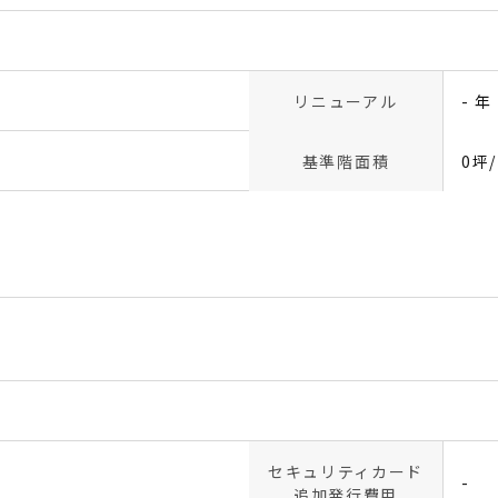
リニューアル
- 年
基準階面積
0坪
セキュリティカード
-
追加発行費用