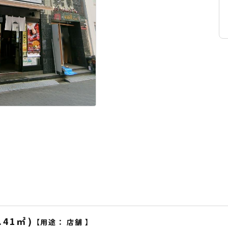
.41
㎡
)
【用途：
店舗
】