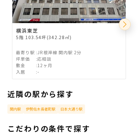
横浜東芝
5階 103.54坪(342.28㎡)
3
最寄り駅
:
JR根岸線 関内駅 2分
坪単価
:
応相談
敷金
:
12ヶ月
入居
:
-
近隣の駅から探す
関内駅
伊勢佐木長者町駅
日本大通り駅
こだわりの条件で探す