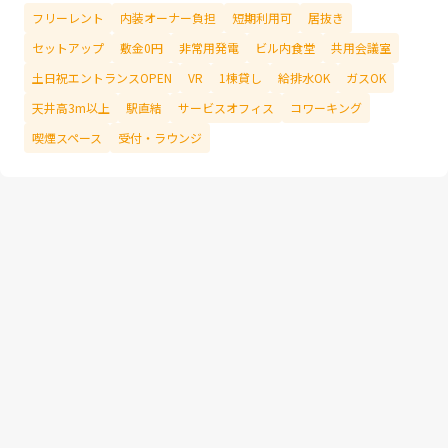
フリーレント
内装オーナー負担
短期利用可
居抜き
セットアップ
敷金0円
非常用発電
ビル内食堂
共用会議室
土日祝エントランスOPEN
VR
1棟貸し
給排水OK
ガスOK
天井高3m以上
駅直結
サービスオフィス
コワーキング
喫煙スペース
受付・ラウンジ