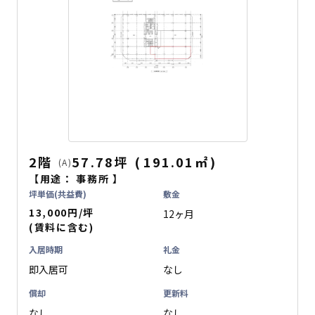
2階
57.78坪
(
191.01
㎡
)
(A)
【用途：
事務所
】
坪単価(共益費)
敷金
13,000円/坪
12ヶ月
(賃料に含む)
入居時期
礼金
即入居可
なし
償却
更新料
なし
なし