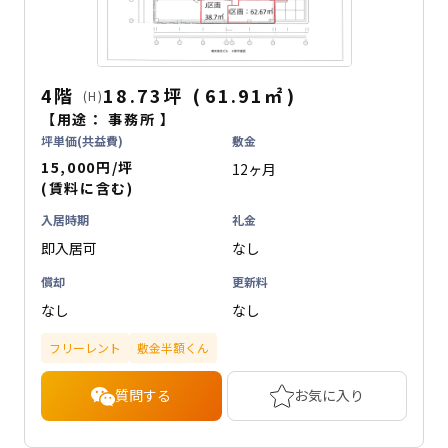
4階
18.73坪
(
61.91
㎡
)
(H)
【用途：
事務所
】
坪単価(共益費)
敷金
15,000円/坪
12ヶ月
(賃料に含む)
入居時期
礼金
即入居可
なし
償却
更新料
なし
なし
フリーレント
敷金半額くん
質問する
お気に入り