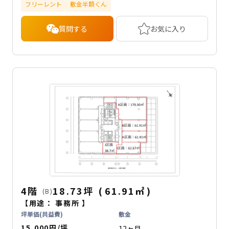
フリーレント
敷金半額くん
質問する
お気に入り
4階
18.73坪
(
61.91
㎡
)
(B)
【用途：
事務所
】
坪単価(共益費)
敷金
15,000円/坪
12ヶ月