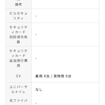
備考
ビルセキュ
-
リティ
セキュリテ
ィカード
-
初回貸与枚
数
セキュリテ
ィカード
-
追加発行費
用
EV
乗用 4台 / 貨物用 0台
ユニバーサ
なし
ルトイレ
光ファイバ
-