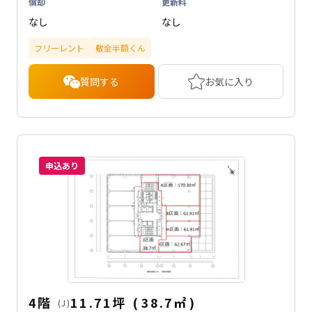
償却
更新料
なし
なし
フリーレント
敷金半額くん
質問する
お気に入り
申込あり
4階
11.71坪
(
38.7
㎡
)
(J)