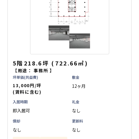
5階
218.6坪
(
722.66
㎡
)
【用途：
事務所
】
坪単価(共益費)
敷金
13,000円/坪
12ヶ月
(賃料に含む)
入居時期
礼金
即入居可
なし
償却
更新料
なし
なし