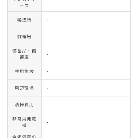
-
ース
喫煙所
-
駐輪場
-
備蓄品・備
-
蓄庫
共用施設
-
周辺環境
-
清掃費用
-
非常用発電
-
機
全館停電の