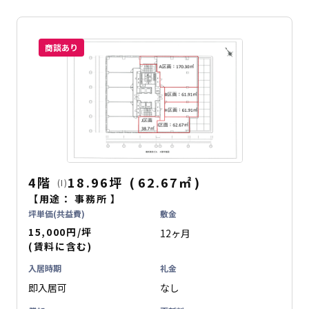
商談あり
4階
18.96坪
(
62.67
㎡
)
(I)
【用途：
事務所
】
坪単価(共益費)
敷金
15,000円/坪
12ヶ月
(賃料に含む)
入居時期
礼金
即入居可
なし