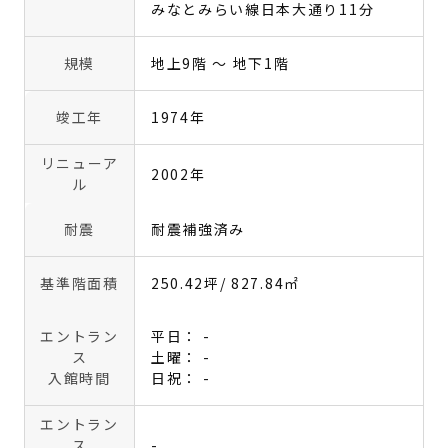
みなとみらい線日本大通り11分
規模
地上9階 〜 地下1階
竣工年
1974年
リニューア
2002年
ル
耐震
耐震補強済み
基準階面積
250.42坪
/ 827.84㎡
エントラン
平日： -
ス
土曜： -
入館時間
日祝： -
エントラン
ス
-