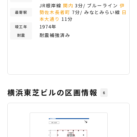
JR根岸線
関内
3分/ ブルーライン
伊
勢佐木長者町
7分/ みなとみらい線
日
最寄駅
本大通り
11分
1974年
竣工年
耐震補強済み
耐震
横浜東芝ビルの区画情報
6