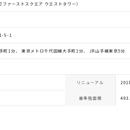
手町ファーストスクエア ウエストタワー）
-5-1
手町1分
東京メトロ千代田線大手町1分
JR山手線東京5分
リニューアル
201
基準階面積
493