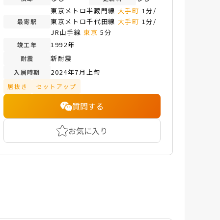
東京メトロ半蔵門線
大手町
1分/
東京メトロ千代田線
大手町
1分/
最寄駅
JR山手線
東京
5分
1992年
竣工年
新耐震
耐震
2024年7月上旬
入居時期
居抜き
セットアップ
質問する
お気に入り