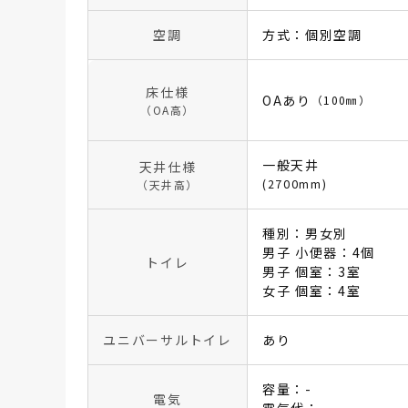
空調
方式：個別空調
床仕様
OAあり
（100㎜）
（OA高）
一般天井
天井仕様
(2700mm)
（天井高）
種別：男女別
男子 小便器：4個
トイレ
男子 個室：3室
女子 個室：4室
ユニバーサルトイレ
あり
容量：-
電気