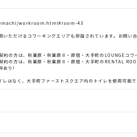
/otemachi/workroom.html#room-43
用いただけるコワーキングエリアも併設されています。お問い
契約の方は、秋葉原・秋葉原Ⅱ・原宿・大手町のLOUNGEコワ
の方は、秋葉原・秋葉原Ⅱ・原宿・大手町のRENTAL ROOM/RE
枠あり!
にトイレはなく、大手町ファーストスクエア内のトイレを使用可能で