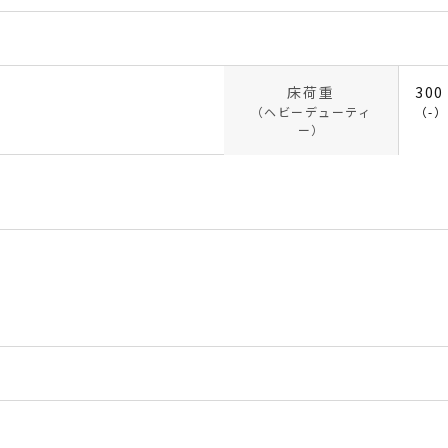
床荷重
300
（ヘビーデューティ
（-）
ー）