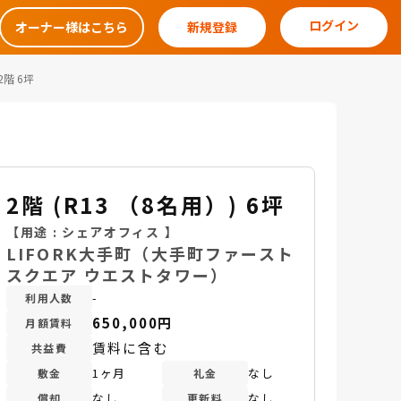
ログイン
オーナー様はこちら
新規登録
2階 6坪
2階 (R13 （8名用）) 6坪
【用途 :
シェアオフィス
】
LIFORK大手町（大手町ファースト
スクエア ウエストタワー）
-
利用人数
650,000円
月額賃料
賃料に含む
共益費
1ヶ月
なし
敷金
礼金
なし
なし
償却
更新料