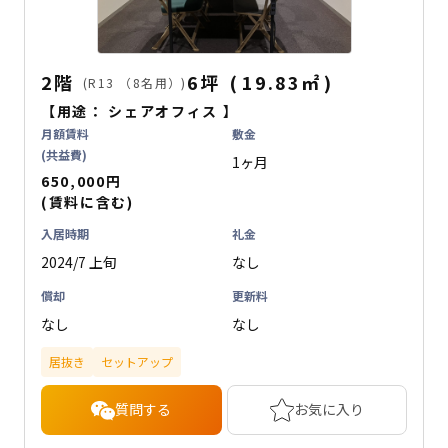
2階
6坪
(
19.83
㎡
)
(R13 （8名用）)
【用途：
シェアオフィス
】
月額賃料
敷金
(共益費)
1ヶ月
650,000円
(賃料に含む)
入居時期
礼金
2024/7 上旬
なし
償却
更新料
なし
なし
居抜き
セットアップ
質問する
お気に入り