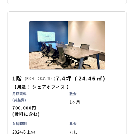
1階
7.4坪
(
24.46
㎡
)
(R04 （8名用）)
【用途：
シェアオフィス
】
月額賃料
敷金
(共益費)
1ヶ月
700,000円
(賃料に含む)
入居時期
礼金
2024/6 上旬
なし