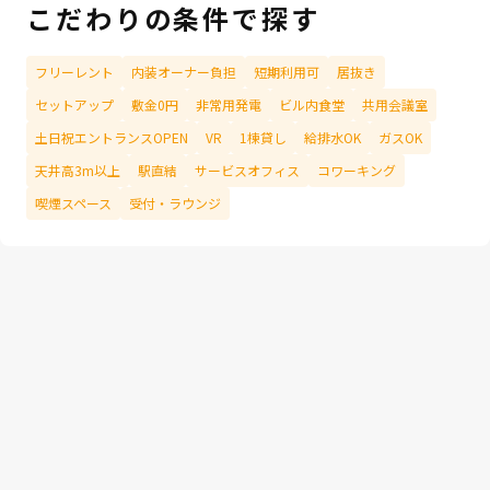
こだわりの条件で探す
フリーレント
内装オーナー負担
短期利用可
居抜き
セットアップ
敷金0円
非常用発電
ビル内食堂
共用会議室
土日祝エントランスOPEN
VR
1棟貸し
給排水OK
ガスOK
天井高3m以上
駅直結
サービスオフィス
コワーキング
喫煙スペース
受付・ラウンジ