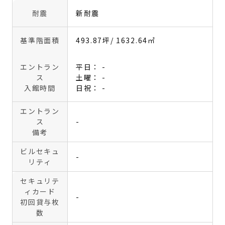
耐震
新耐震
基準階面積
493.87坪
/ 1632.64㎡
エントラン
平日： -
ス
土曜： -
入館時間
日祝： -
エントラン
ス
-
備考
ビルセキュ
-
リティ
セキュリテ
ィカード
-
初回貸与枚
数