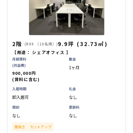
2階
9.9坪
(
32.73
㎡
)
(R09 （10名用）)
【用途：
シェアオフィス
】
月額賃料
敷金
(共益費)
1ヶ月
900,000円
(賃料に含む)
入居時期
礼金
即入居可
なし
償却
更新料
なし
なし
居抜き
セットアップ