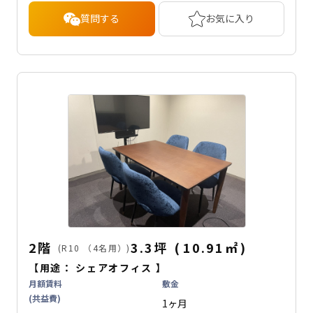
質問する
お気に入り
2階
3.3坪
(
10.91
㎡
)
(R10 （4名用）)
【用途：
シェアオフィス
】
月額賃料
敷金
(共益費)
1ヶ月