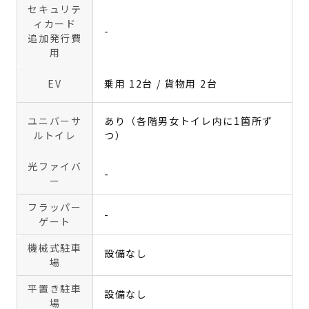
セキュリテ
ィカード
-
追加発行費
用
EV
乗用 12台 / 貨物用 2台
ユニバーサ
あり（各階男女トイレ内に1箇所ず
ルトイレ
つ）
光ファイバ
-
ー
フラッパー
-
ゲート
機械式駐車
設備なし
場
平置き駐車
設備なし
場