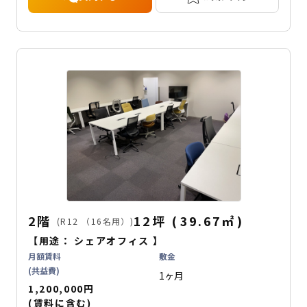
2階
12坪
(
39.67
㎡
)
(R12 （16名用）)
【用途：
シェアオフィス
】
月額賃料
敷金
(共益費)
1ヶ月
1,200,000円
(賃料に含む)