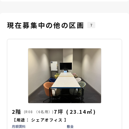
現在募集中の他の区画
7
2階
7坪
(
23.14
㎡
)
(R08 （6名用）)
【用途：
シェアオフィス
】
月額賃料
敷金