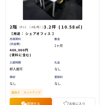
2階
3.2坪
(
10.58
㎡
)
(R11 （4名用）)
【用途：
シェアオフィス
】
月額賃料
敷金
(共益費)
1ヶ月
400,000円
(賃料に含む)
入居時期
礼金
即入居可
なし
償却
更新料
なし
なし
居抜き
セットアップ
質問する
お気に入り