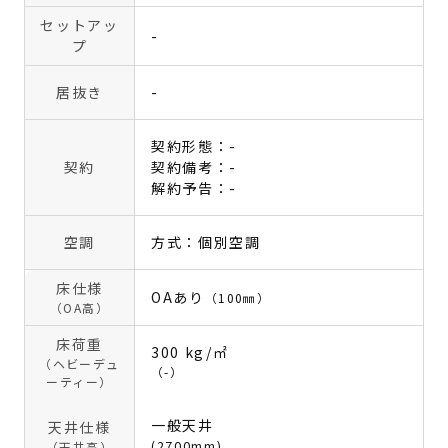
セットアッ
-
プ
居抜き
-
契約形態：-
契約
契約備考：-
解約予告：-
空調
方式：個別空調
床仕様
OAあり
（100㎜）
（OA高）
床荷重
300 kg/㎡
（ヘビーデュ
（-）
ーティー）
一般天井
天井仕様
(2700mm)
（天井高）