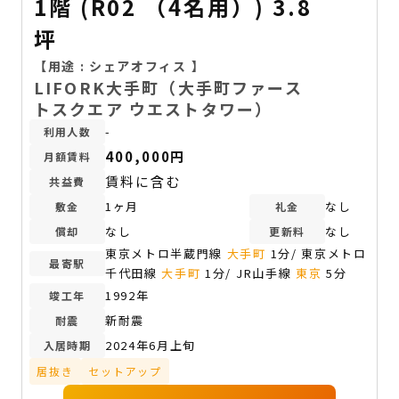
1階 (R02 （4名用）) 3.8
坪
【用途 :
シェアオフィス
】
LIFORK大手町（大手町ファース
トスクエア ウエストタワー）
-
利用人数
400,000円
月額賃料
賃料に含む
共益費
1ヶ月
なし
敷金
礼金
なし
なし
償却
更新料
東京メトロ半蔵門線
大手町
1分/ 東京メトロ
最寄駅
千代田線
大手町
1分/ JR山手線
東京
5分
1992年
竣工年
新耐震
耐震
2024年6月上旬
入居時期
居抜き
セットアップ