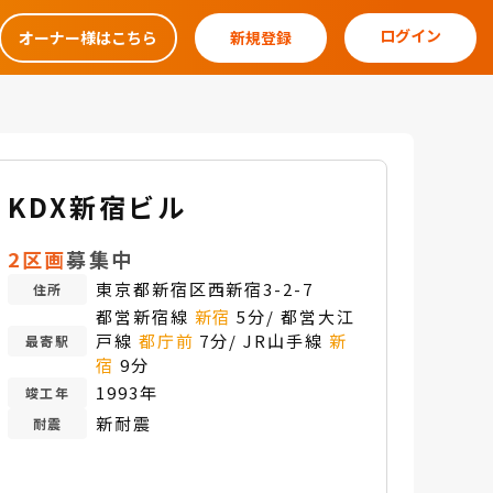
ログイン
オーナー様はこちら
新規登録
KDX新宿ビル
2区画
募集中
東京都新宿区西新宿3-2-7
住所
都営新宿線
新宿
5分/ 都営大江
戸線
都庁前
7分/ JR山手線
新
最寄駅
宿
9分
1993年
竣工年
新耐震
耐震