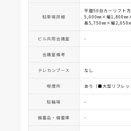
平面50台カーリフト方
駐車場詳細
5,000㎜×幅1,800㎜
長5,750㎜×幅2,050
ビル共用会議室
-
会議室備考
テレカンブース
なし
喫煙所
あり（■大型リフレッ
駐輪場
-
備蓄品・備蓄庫
-