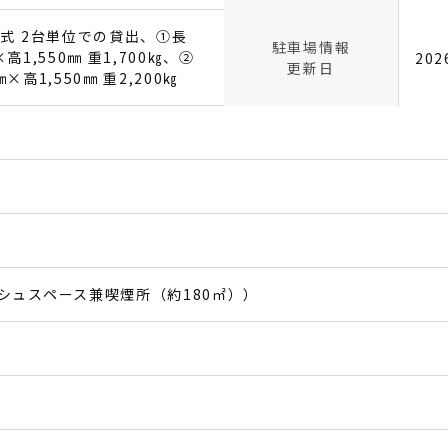
式 2台単位での貸出、①長
駐車場情報
×高1,550㎜ 重1,700㎏、②
20
更新日
㎜×高1,550㎜ 重2,200㎏
シュスペース兼喫煙所（約180㎡））