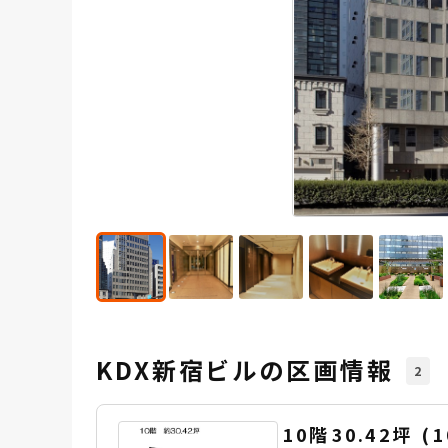
KDX新宿ビルの区画情報
2
10階
30.42坪
(
1