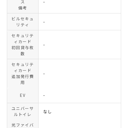
ス
-
備考
ビルセキュ
-
リティ
セキュリテ
ィカード
-
初回貸与枚
数
セキュリテ
ィカード
-
追加発行費
用
EV
-
ユニバーサ
なし
ルトイレ
光ファイバ
-