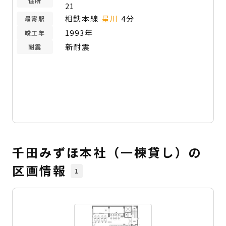
住所
21
相鉄本線
星川
4分
最寄駅
1993年
竣工年
新耐震
耐震
千田みずほ本社（一棟貸し）の
区画情報
1