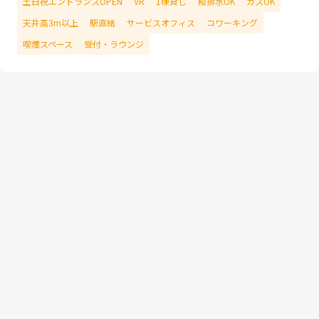
土日祝エントランスOPEN
VR
1棟貸し
給排水OK
ガスOK
天井高3m以上
駅直結
サービスオフィス
コワーキング
喫煙スペース
受付・ラウンジ