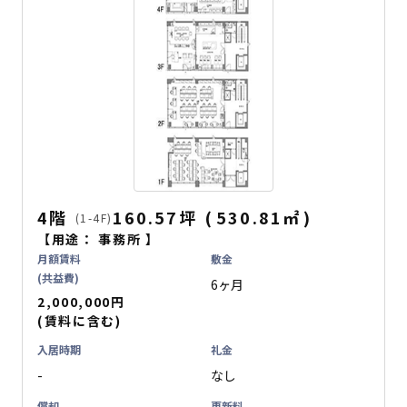
4階
160.57坪
(
530.81
㎡
)
(1-4F)
【用途：
事務所
】
月額賃料
敷金
(共益費)
6ヶ月
2,000,000円
(賃料に含む)
入居時期
礼金
-
なし
償却
更新料