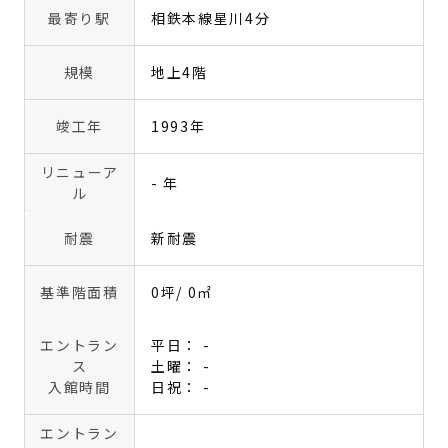
最寄り駅
相鉄本線星川4分
規模
地上4階
竣工年
1993年
リニューア
- 年
ル
耐震
新耐震
基準階面積
0坪
/ 0㎡
エントラン
平日： -
ス
土曜： -
入館時間
日祝： -
エントラン