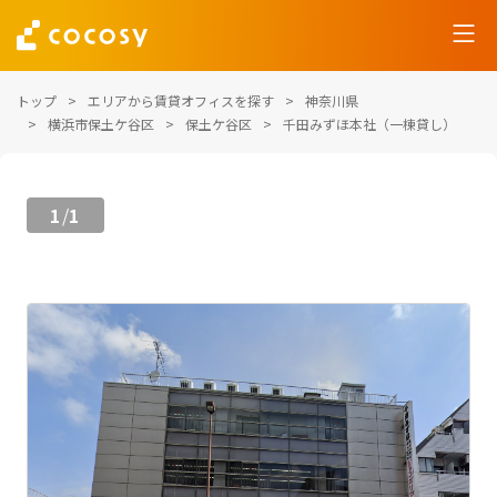
トップ
エリアから賃貸オフィスを探す
神奈川県
横浜市保土ケ谷区
保土ケ谷区
千田みずほ本社（一棟貸し）
1
1
/