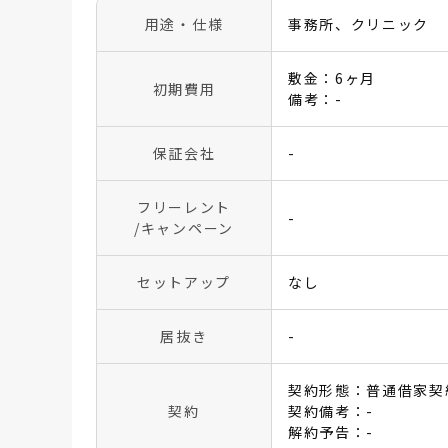
用途・仕様
事務所、クリニック
敷金：6ヶ月
初期費用
備考：-
保証会社
-
フリーレント
-
/キャンペーン
セットアップ
なし
居抜き
-
契約形態：普通借家契
契約
契約備考：-
解約予告：-