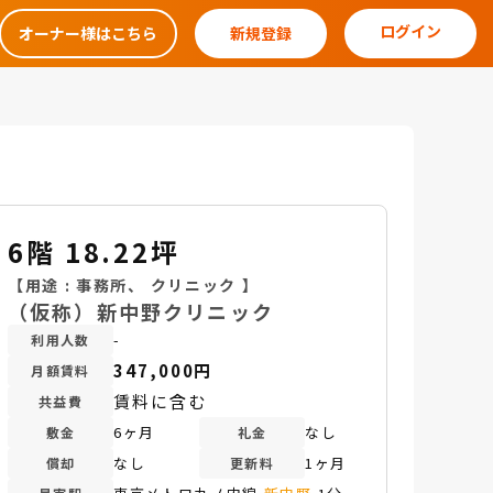
ログイン
オーナー様はこちら
新規登録
6階 18.22坪
【用途 :
事務所
、
クリニック
】
（仮称）新中野クリニック
-
利用人数
347,000円
月額賃料
賃料に含む
共益費
6ヶ月
なし
敷金
礼金
なし
1ヶ月
償却
更新料