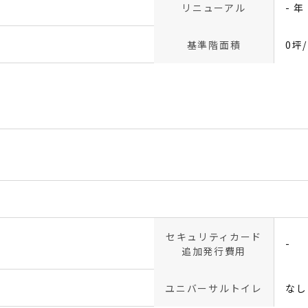
リニューアル
- 年
基準階面積
0坪
セキュリティカード
-
追加発行費用
ユニバーサルトイレ
なし