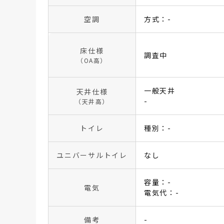
空調
方式：-
床仕様
調査中
（OA高）
一般天井
天井仕様
-
（天井高）
トイレ
種別：-
ユニバーサルトイレ
なし
容量：-
電気
電気代：-
備考
-