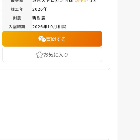
東京メトロ丸ノ内線
新中野
1分
最寄駅
2026年
竣工年
新耐震
耐震
2026年10月相談
入居時期
質問する
お気に入り