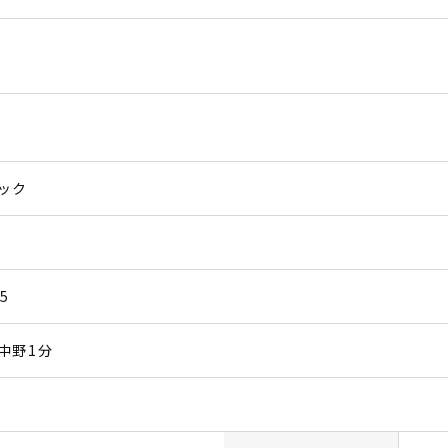
ック
5
中野1分