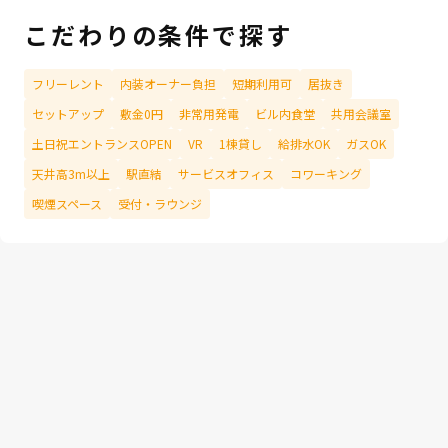
こだわりの条件で探す
フリーレント
内装オーナー負担
短期利用可
居抜き
セットアップ
敷金0円
非常用発電
ビル内食堂
共用会議室
土日祝エントランスOPEN
VR
1棟貸し
給排水OK
ガスOK
天井高3m以上
駅直結
サービスオフィス
コワーキング
喫煙スペース
受付・ラウンジ