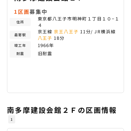
1区画
募集中
東京都八王子市明神町１丁目１０−１
住所
４
京王線
京王八王子
11分/ JR横浜線
最寄駅
八王子
18分
1966年
竣工年
旧耐震
耐震
南多摩建設会館２Ｆの区画情報
1