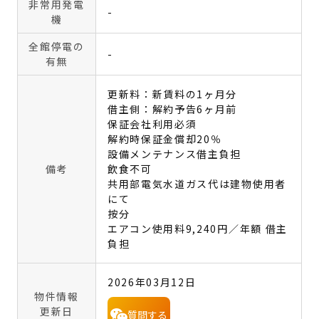
非常用発電
-
機
全館停電の
-
有無
更新料：新賃料の1ヶ月分
借主側：解約予告6ヶ月前
保証会社利用必須
解約時保証金償却20％
設備メンテナンス借主負担
備考
飲食不可
共用部電気水道ガス代は建物使用者
にて
按分
エアコン使用料9,240円／年額 借主
負担
2026年03月12日
物件情報
更新日
質問する