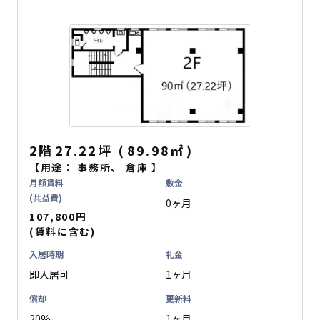
2階
27.22坪
(
89.98
㎡
)
【用途：
事務所
、
倉庫
】
月額賃料
敷金
(共益費)
0ヶ月
107,800円
(賃料に含む)
入居時期
礼金
即入居可
1ヶ月
償却
更新料
20%
1ヶ月