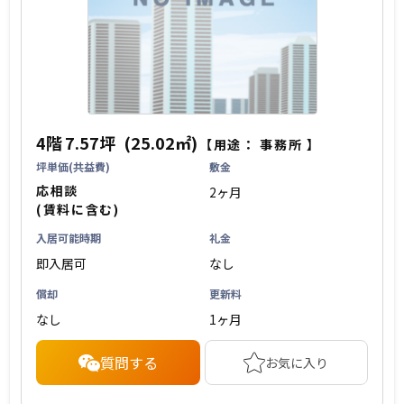
4階
7.57坪
(25.02㎡)
【用途：
事務所
】
坪単価(共益費)
敷金
応相談
2ヶ月
(賃料に含む)
入居可能時期
礼金
即入居可
なし
償却
更新料
なし
1ヶ月
質問する
お気に入り