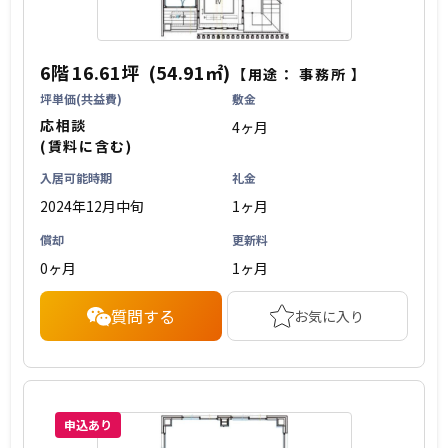
6階
16.61坪
(54.91㎡)
【用途：
事務所
】
坪単価(共益費)
敷金
応相談
4ヶ月
(賃料に含む)
入居可能時期
礼金
2024年12月中旬
1ヶ月
償却
更新料
0ヶ月
1ヶ月
質問する
お気に入り
申込あり