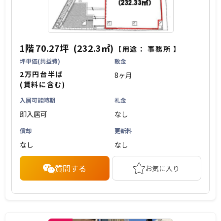
1階
70.27坪
(232.3㎡)
【用途：
事務所
】
坪単価(共益費)
敷金
2万円台半ば
8ヶ月
(賃料に含む)
入居可能時期
礼金
即入居可
なし
償却
更新料
なし
なし
質問する
お気に入り