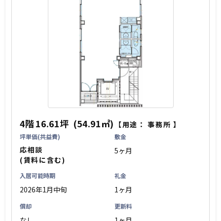
4階
16.61坪
(54.91㎡)
【用途：
事務所
】
坪単価(共益費)
敷金
応相談
5ヶ月
(賃料に含む)
入居可能時期
礼金
2026年1月中旬
1ヶ月
償却
更新料
なし
1ヶ月