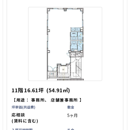
11階
16.61坪
(54.91㎡)
【用途：
事務所
、
店舗兼事務所
】
坪単価(共益費)
敷金
応相談
5ヶ月
(賃料に含む)
入居可能時期
礼金