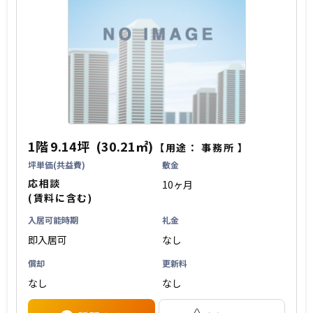
1階
9.14坪
(30.21㎡)
【用途：
事務所
】
坪単価(共益費)
敷金
応相談
10ヶ月
(賃料に含む)
入居可能時期
礼金
即入居可
なし
償却
更新料
なし
なし