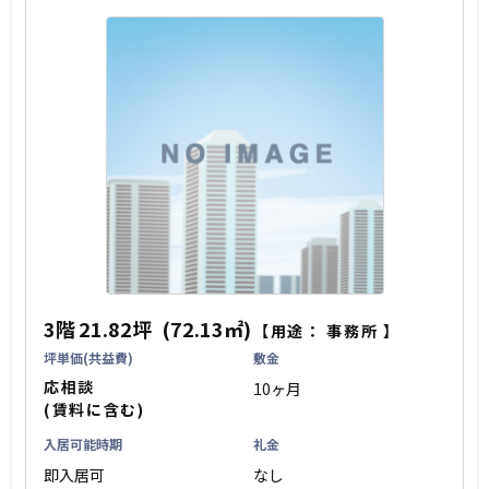
3階
21.82坪
(72.13㎡)
【用途：
事務所
】
坪単価(共益費)
敷金
応相談
10ヶ月
(賃料に含む)
入居可能時期
礼金
即入居可
なし