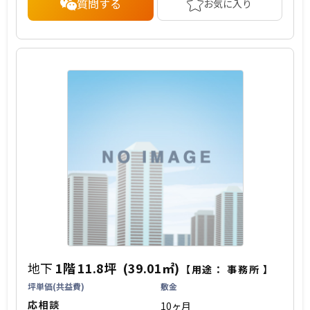
質問する
お気に入り
地下
1階
11.8坪
(39.01㎡)
【用途：
事務所
】
坪単価(共益費)
敷金
応相談
10ヶ月