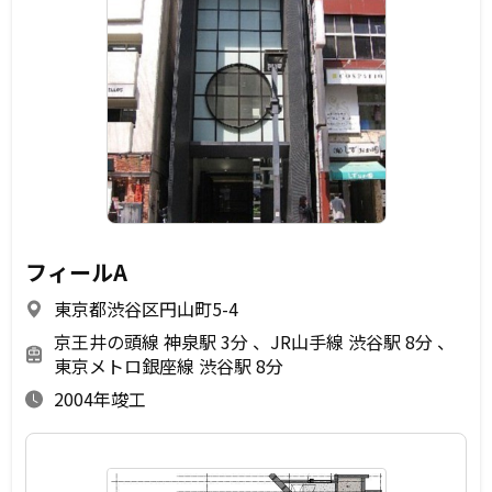
フィールA
東京都渋谷区円山町5-4
京王井の頭線 神泉駅 3分
JR山手線 渋谷駅 8分
東京メトロ銀座線 渋谷駅 8分
2004年竣工