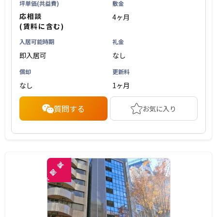
坪単価(共益費)
敷金
応相談
4ヶ月
(賃料に含む)
入居可能時期
礼金
即入居可
なし
償却
更新料
なし
1ヶ月
質問する
お気に入り
覧
閲
未