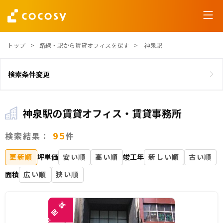
トップ
路線・駅から賃貸オフィスを探す
神泉駅
検索条件変更
神泉駅の賃貸オフィス・賃貸事務所
95
検索結果：
件
更新順
坪単価
安い順
高い順
竣工年
新しい順
古い順
面積
広い順
狭い順
覧
閲
未