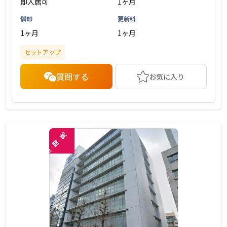
即入居可
1ヶ月
償却
更新料
1ヶ月
1ヶ月
セットアップ
質問する
お気に入り
覧
閲
未