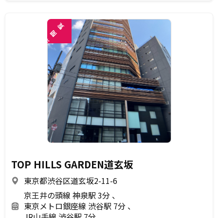
覧
閲
未
TOP HILLS GARDEN道玄坂
東京都渋谷区道玄坂2-11-6
京王井の頭線 神泉駅 3分
東京メトロ銀座線 渋谷駅 7分
JR山手線 渋谷駅 7分