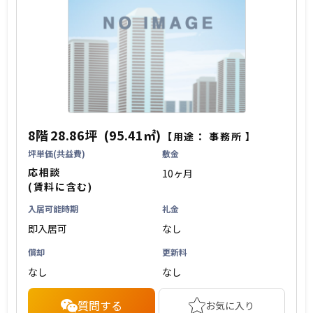
8階
28.86坪
(95.41㎡)
【用途：
事務所
】
坪単価(共益費)
敷金
応相談
10ヶ月
(賃料に含む)
入居可能時期
礼金
即入居可
なし
償却
更新料
なし
なし
質問する
お気に入り