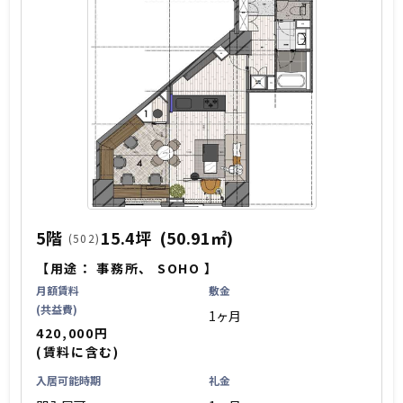
5階
15.4坪
(50.91㎡)
(502)
【用途：
事務所
、
SOHO
】
月額賃料
敷金
(共益費)
1ヶ月
420,000円
(賃料に含む)
入居可能時期
礼金