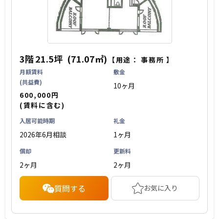
3階
21.5坪
(71.07㎡)
【用途：
事務所
】
月額賃料
敷金
(共益費)
10ヶ月
600,000円
(賃料に含む)
入居可能時期
礼金
2026年6月相談
1ヶ月
償却
更新料
2ヶ月
2ヶ月
質問する
お気に入り