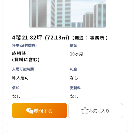
4階
21.82坪
(72.13㎡)
【用途：
事務所
】
坪単価(共益費)
敷金
応相談
10ヶ月
(賃料に含む)
入居可能時期
礼金
即入居可
なし
償却
更新料
なし
なし
質問する
お気に入り