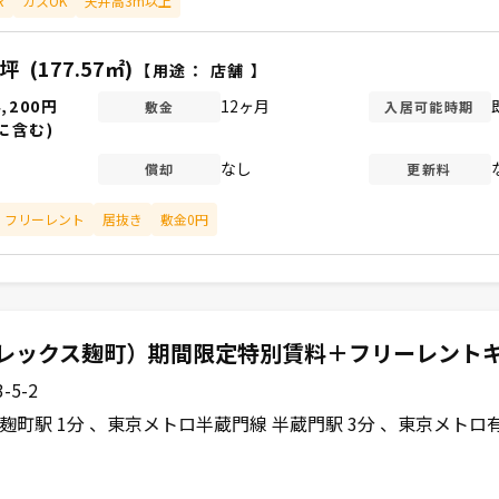
R
ガスOK
天井高3m以上
1坪
(177.57㎡)
【用途：
店舗
】
4,200円
12ヶ月
敷金
入居可能時期
に含む)
なし
償却
更新料
フリーレント
居抜き
敷金0円
ュレックス麹町）期間限定特別賃料＋フリーレント
5-2
麹町駅 1分
東京メトロ半蔵門線 半蔵門駅 3分
東京メトロ有