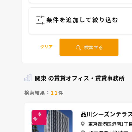
条件を追加して絞り込む
クリア
検索する
関東 の賃貸オフィス・賃貸事務所
11
検索結果：
件
品川シーズンテラ
覧
閲
東京都港区港南1丁目
未