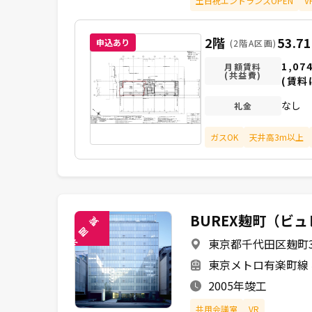
土日祝エントランスOPEN
V
2階
53.7
申込あり
(2階A区画)
1,07
月額賃料
(共益費)
(賃料
なし
礼金
ガスOK
天井高3m以上
BUREX麹町（ビ
覧
閲
東京都千代田区麹町3-
未
東京メトロ有楽町線 
2005年竣工
共用会議室
VR