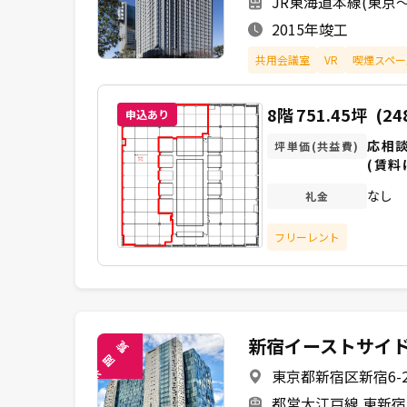
JR東海道本線(東京～
2015年竣工
共用会議室
VR
喫煙スペー
8階
751.45坪
(24
申込あり
応相
坪単価(共益費)
(賃料
なし
礼金
フリーレント
新宿イーストサイ
覧
閲
東京都新宿区新宿6-27
未
都営大江戸線 東新宿