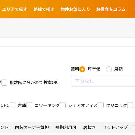
エリアで探す
路線で探す
物件お気に入り
お役立ちコラム
賃料
坪単価
月額
坪
複数階に分かれて検索OK
SOHO
倉庫
コワーキング
シェアオフィス
クリニック
ント
内装オーナー負担
短期利用可
居抜き
セットアップ