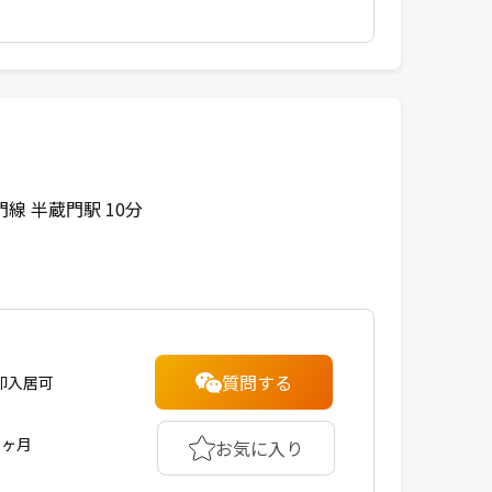
線 半蔵門駅 10分
質問する
即入居可
1ヶ月
お気に入り