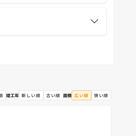
順
竣工年
新しい順
古い順
面積
広い順
狭い順