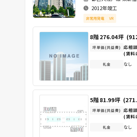
2012年竣工
非常用発電
VR
8階
276.04坪
(91
応相
坪単価(共益費)
(賃料
なし
礼金
5階
81.99坪
(271
応相
坪単価(共益費)
(賃料
なし
礼金