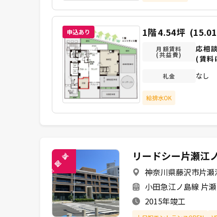
1階
4.54坪
(15.0
申込あり
応相
月額賃料
(共益費)
(賃料
なし
礼金
給排水OK
リードシー片瀬江
覧
閲
神奈川県藤沢市片瀬海岸
未
小田急江ノ島線 片瀬
2015年竣工