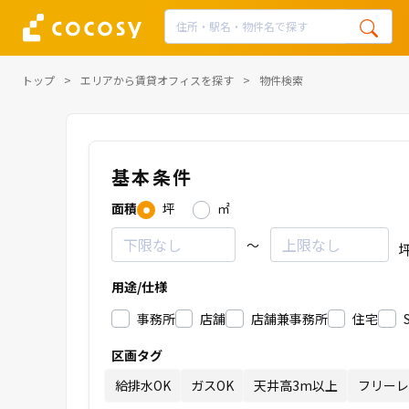
トップ
エリアから賃貸オフィスを探す
物件検索
基本条件
面積
坪
㎡
～
用途/仕様
事務所
店舗
店舗兼事務所
住宅
区画タグ
給排水OK
ガスOK
天井高3m以上
フリーレ