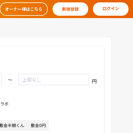
ログイン
オーナー様はこちら
新規登録
～
円
ラボ
敷金半額くん
敷金0円