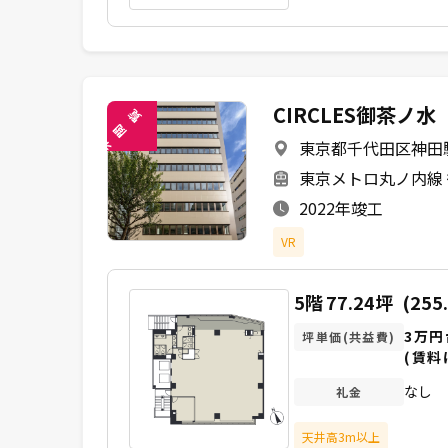
CIRCLES御茶ノ水
覧
閲
東京都千代田区神田駿
未
東京メトロ丸ノ内線 
2022年竣工
VR
5階
77.24坪
(255
3万
坪単価(共益費)
(賃料
なし
礼金
天井高3m以上