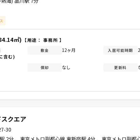
熱海) 品川駅 7分
ス
84.14㎡)
【用途：
事務所
】
談
12ヶ月
敷金
入居可能時期
に含む)
なし
償却
更新料
ドスクエア
-30
駅 2分
東京メトロ副都心線 東新宿駅 4分
東京メトロ副都心