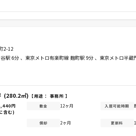
2-12
谷駅 6分
東京メトロ有楽町線 麹町駅 9分
東京メトロ半蔵門
坪
(280.2㎡)
【用途：
事務所
】
0,440円
12ヶ月
敷金
入居可能時期
に含む)
2ヶ月
償却
更新料