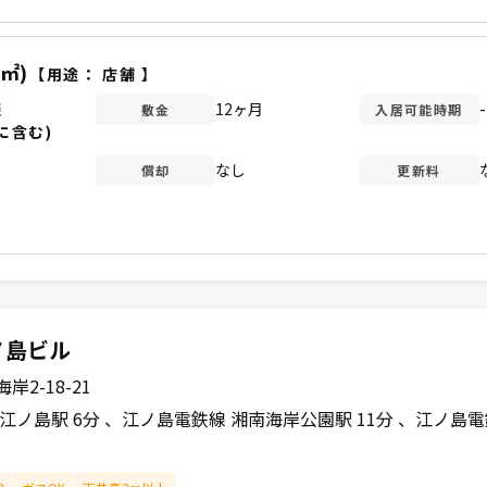
1㎡)
【用途：
店舗
】
談
12ヶ月
-
敷金
入居可能時期
に含む)
なし
償却
更新料
ノ島ビル
2-18-21
江ノ島駅 6分
江ノ島電鉄線 湘南海岸公園駅 11分
江ノ島電