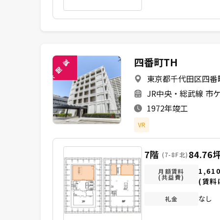
四番町TH
覧
閲
東京都千代田区四番町
未
JR中央・総武線 市ケ
1972年竣工
VR
7階
84.76
(7-8F北)
1,61
月額賃料
(共益費)
(賃料
なし
礼金