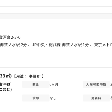
河台2-3-6
御茶ノ水駅 2分
JR中央・総武線 御茶ノ水駅 1分
東京メトロ
.33㎡)
【用途：
事務所
】
円台半ば
6ヶ月
敷金
入居可能時期
に含む)
なし
償却
更新料