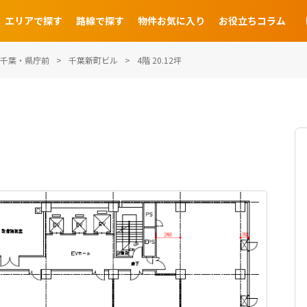
エリアで探す
路線で探す
物件お気に入り
お役立ちコラム
千葉・県庁前
千葉新町ビル
4階 20.12坪