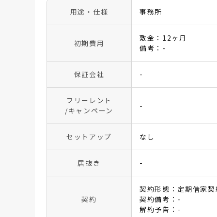
用途・仕様
事務所
敷金：12ヶ月
初期費用
備考：-
保証会社
-
フリーレント
-
/キャンペーン
セットアップ
なし
居抜き
-
契約形態：定期借家契
契約
契約備考：-
解約予告：-