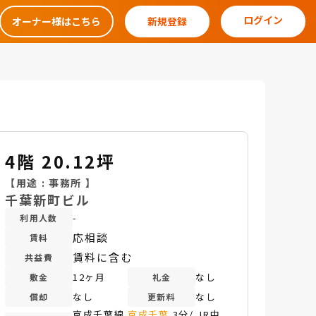
ログイン
オーナー様はこちら
新規登録
4階 20.12坪
【用途 :
事務所
】
千葉新町ビル
-
利用人数
応相談
賃料
賃料に含む
共益費
12ヶ月
なし
敷金
礼金
なし
なし
償却
更新料
京成千葉線
京成千葉
3分/ JR中