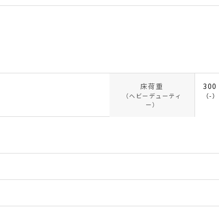
床荷重
300
（ヘビーデューティ
（-）
ー）