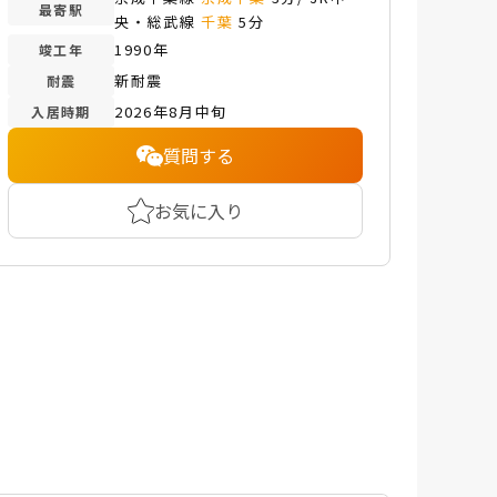
最寄駅
央・総武線
千葉
5分
1990年
竣工年
新耐震
耐震
2026年8月中旬
入居時期
質問する
お気に入り