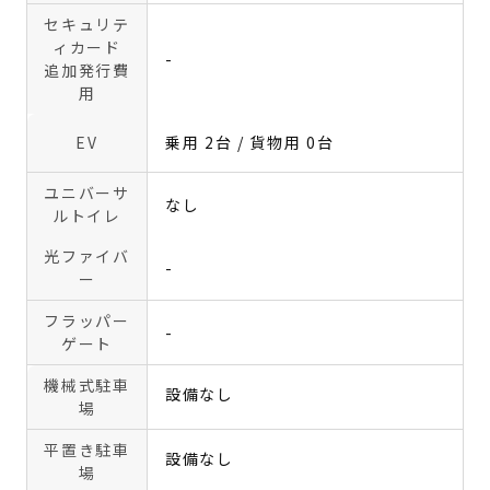
セキュリテ
ィカード
-
追加発行費
用
EV
乗用 2台 / 貨物用 0台
ユニバーサ
なし
ルトイレ
光ファイバ
-
ー
フラッパー
-
ゲート
機械式駐車
設備なし
場
平置き駐車
設備なし
場