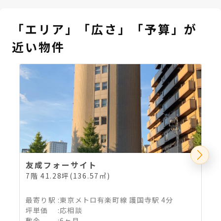
「エリア」「広さ」「予算」が
近い物件
友成フォーサイト
7階 41.28坪(136.57㎡)
2
最寄り駅
:
東京メトロ有楽町線 護国寺駅 4分
坪単価
:
応相談
敷金
:
6ヶ月