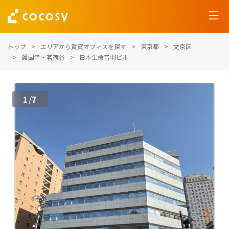
トップ
エリアから賃貸オフィスを探す
東京都
文京区
護国寺・茗荷谷
日本生命音羽ビル
1
7
/