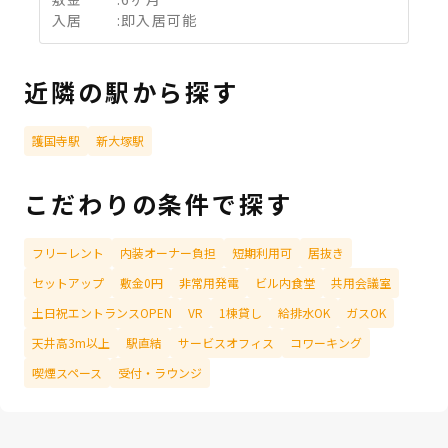
入居
:
即入居可能
近隣の駅から探す
護国寺駅
新大塚駅
こだわりの条件で探す
フリーレント
内装オーナー負担
短期利用可
居抜き
セットアップ
敷金0円
非常用発電
ビル内食堂
共用会議室
土日祝エントランスOPEN
VR
1棟貸し
給排水OK
ガスOK
天井高3m以上
駅直結
サービスオフィス
コワーキング
喫煙スペース
受付・ラウンジ