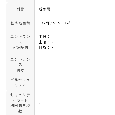
耐震
新耐震
基準階面積
177坪
/ 585.13㎡
エントラン
平日： -
ス
土曜： -
入館時間
日祝： -
エントラン
ス
-
備考
ビルセキュ
-
リティ
セキュリテ
ィカード
-
初回貸与枚
数