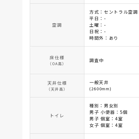
方式：セントラル空調
平日：-
空調
土曜：-
日祝：-
時間外：あり
床仕様
調査中
（OA高）
一般天井
天井仕様
(2600mm)
（天井高）
種別：男女別
男子 小便器：5個
トイレ
男子 個室：4室
女子 個室：4室