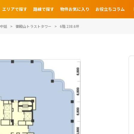
エリアで探す
路線で探す
物件お気に入り
お役立ちコラム
中延
御殿山トラストタワー
6階 238.6坪