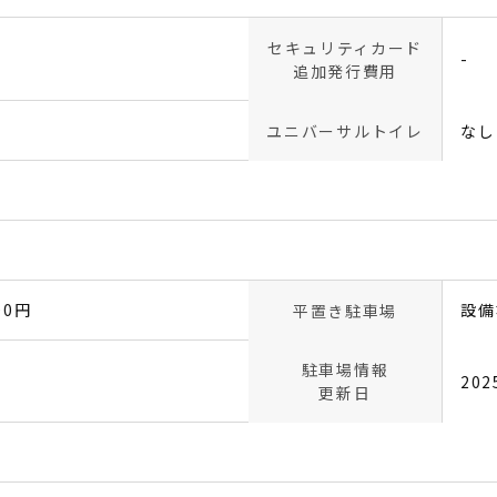
セキュリティカード
-
追加発行費用
ユニバーサルトイレ
なし
00円
設備
平置き駐車場
駐車場情報
20
更新日