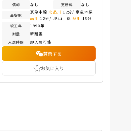
なし
なし
償却
更新料
京急本線
北品川
12分/ 京急本線
最寄駅
品川
12分/ JR山手線
品川
13分
1990年
竣工年
新耐震
耐震
即入居可能
入居時期
質問する
お気に入り