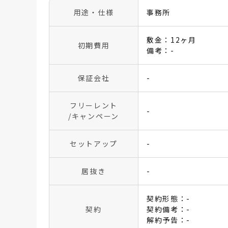
用途・仕様
事務所
敷金：12ヶ月
初期費用
備考：-
保証会社
-
フリーレント
-
/キャンペーン
セットアップ
-
居抜き
-
契約形態：-
契約
契約備考：-
解約予告：-