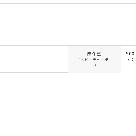
床荷重
500
（ヘビーデューティ
（-）
ー）