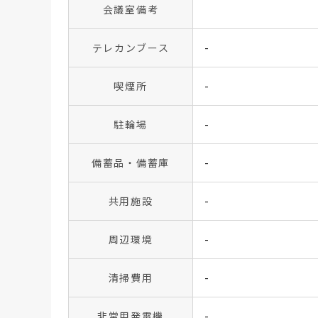
会議室備考
テレカンブース
-
喫煙所
-
駐輪場
-
備蓄品・備蓄庫
-
共用施設
-
周辺環境
-
清掃費用
-
非常用発電機
-