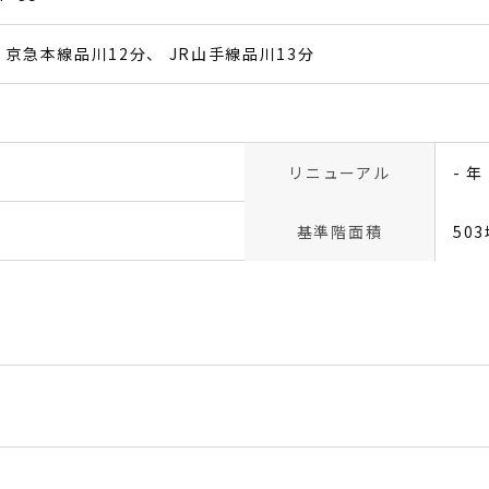
京急本線品川12分
JR山手線品川13分
リニューアル
- 年
基準階面積
50