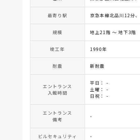
最寄り駅
京急本線北品川12分
規模
地上21階 〜 地下3階
竣工年
1990年
耐震
新耐震
平日： -
エントランス
土曜： -
入館時間
日祝： -
エントランス
-
備考
ビルセキュリティ
-