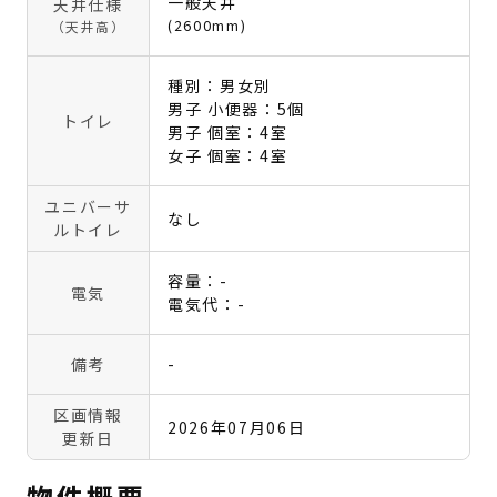
一般天井
天井仕様
(2600mm)
（天井高）
種別：男女別
男子 小便器：5個
トイレ
男子 個室：4室
女子 個室：4室
ユニバーサ
なし
ルトイレ
容量：-
電気
電気代：-
備考
-
区画情報
2026年07月06日
更新日
物件概要