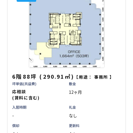
6階
88坪
(
290.91
㎡
)
【用途：
事務所
】
坪単価(共益費)
敷金
応相談
12ヶ月
(賃料に含む)
入居時期
礼金
-
なし
償却
更新料