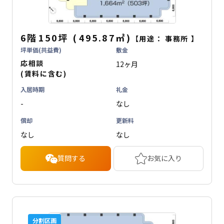
6階
150坪
(
495.87
㎡
)
【用途：
事務所
】
坪単価(共益費)
敷金
応相談
12ヶ月
(賃料に含む)
入居時期
礼金
-
なし
償却
更新料
なし
なし
質問する
お気に入り
分割区画