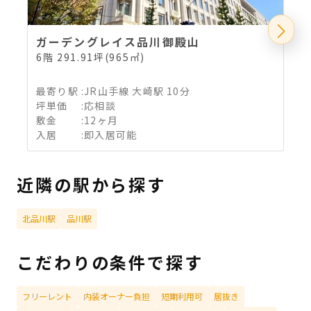
ガーデングレイス品川御殿山
6階 291.91坪(965㎡)
最寄り駅
:
JR山手線 大崎駅 10分
坪単価
:
応相談
敷金
:
12ヶ月
入居
:
即入居可能
近隣の駅から探す
北品川駅
品川駅
こだわりの条件で探す
フリーレント
内装オーナー負担
短期利用可
居抜き