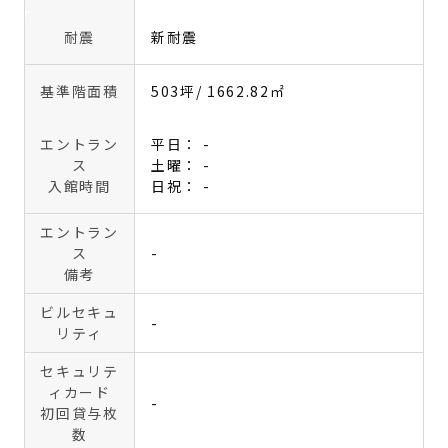
耐震
新耐震
基準階面積
503坪
/ 1662.82㎡
エントラン
平日： -
ス
土曜： -
入館時間
日祝： -
エントラン
ス
-
備考
ビルセキュ
-
リティ
セキュリテ
ィカード
-
初回貸与枚
数