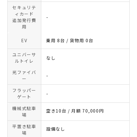
セキュリテ
ィカード
-
追加発行費
用
EV
乗用 8台 / 貨物用 0台
ユニバーサ
なし
ルトイレ
光ファイバ
-
ー
フラッパー
-
ゲート
機械式駐車
空き10台 / 月額 70,000円
場
平置き駐車
設備なし
場