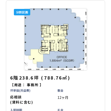
分割区画
6階
238.6坪
(
788.76
㎡
)
【用途：
事務所
】
坪単価(共益費)
敷金
応相談
12ヶ月
(賃料に含む)
入居時期
礼金