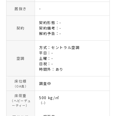
居抜き
-
契約形態：-
契約
契約備考：-
解約予告：-
方式：セントラル空調
平日：-
空調
土曜：-
日祝：-
時間外：あり
床仕様
調査中
（OA高）
床荷重
500 kg/㎡
（ヘビーデュ
（-）
ーティー）