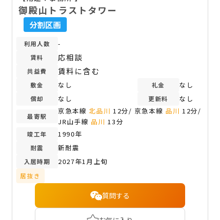
御殿山トラストタワー
分割区画
-
利用人数
応相談
賃料
賃料に含む
共益費
なし
なし
敷金
礼金
なし
なし
償却
更新料
京急本線
北品川
12分/ 京急本線
品川
12分/
最寄駅
JR山手線
品川
13分
1990年
竣工年
新耐震
耐震
2027年1月上旬
入居時期
居抜き
質問する
お気に入り