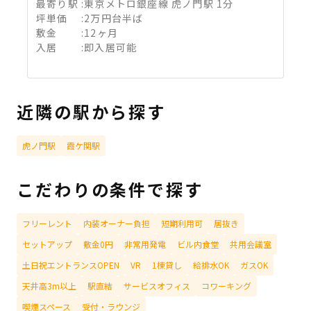
最寄り駅
:
東京メトロ銀座線 虎ノ門駅 1分
坪単価
:
2万円台半ば
敷金
:
12ヶ月
入居
:
即入居可能
近隣の駅から探す
虎ノ門駅
霞ケ関駅
こだわりの条件で探す
フリーレント
内装オーナー負担
短期利用可
居抜き
セットアップ
敷金0円
非常用発電
ビル内食堂
共用会議室
土日祝エントランスOPEN
VR
1棟貸し
給排水OK
ガスOK
天井高3m以上
駅直結
サービスオフィス
コワーキング
喫煙スペース
受付・ラウンジ