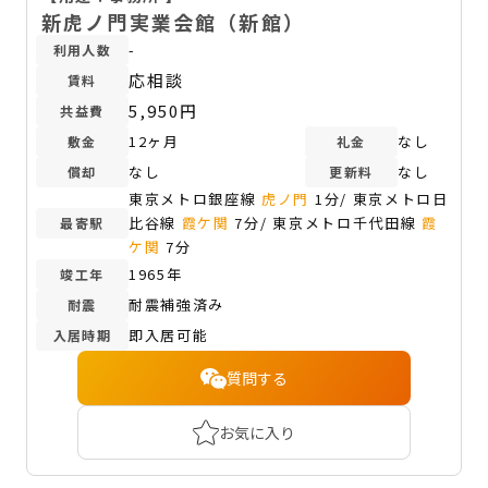
新虎ノ門実業会館（新館）
-
利用人数
応相談
賃料
5,950円
共益費
12ヶ月
なし
敷金
礼金
なし
なし
償却
更新料
東京メトロ銀座線
虎ノ門
1分/ 東京メトロ日
比谷線
霞ケ関
7分/ 東京メトロ千代田線
霞
最寄駅
ケ関
7分
1965年
竣工年
耐震補強済み
耐震
即入居可能
入居時期
質問する
お気に入り