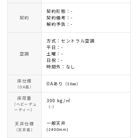
契約形態：-
契約
契約備考：-
解約予告：-
方式：セントラル空調
平日：-
空調
土曜：-
日祝：-
時間外：なし
床仕様
OAあり
（50㎜）
（OA高）
床荷重
300 kg/㎡
（ヘビーデュ
（-）
ーティー）
一般天井
天井仕様
(2400mm)
（天井高）