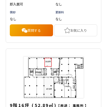
即入居可
なし
償却
更新料
なし
なし
質問する
お気に入り
9階
16坪
(
52.89
㎡
)
【用途：
事務所
】