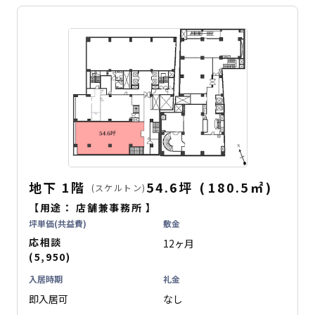
地下
1階
54.6坪
(
180.5
㎡
)
(スケルトン)
【用途：
店舗兼事務所
】
坪単価(共益費)
敷金
応相談
12ヶ月
(5,950)
入居時期
礼金
即入居可
なし