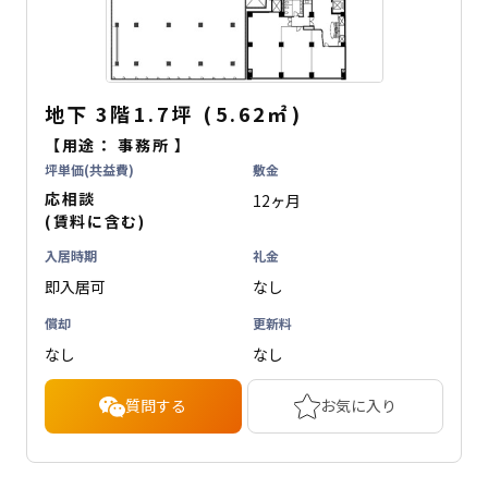
地下
3階
1.7坪
(
5.62
㎡
)
【用途：
事務所
】
坪単価(共益費)
敷金
応相談
12ヶ月
(賃料に含む)
入居時期
礼金
即入居可
なし
償却
更新料
なし
なし
質問する
お気に入り