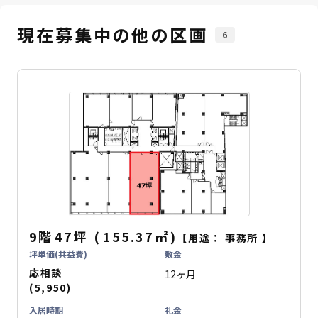
現在募集中の他の区画
6
9階
47坪
(
155.37
㎡
)
【用途：
事務所
】
坪単価(共益費)
敷金
応相談
12ヶ月
(5,950)
入居時期
礼金