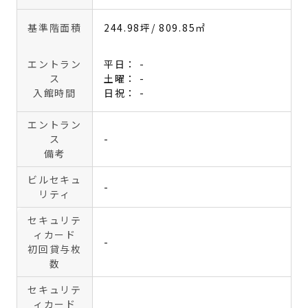
基準階面積
244.98坪
/ 809.85㎡
エントラン
平日： -
ス
土曜： -
入館時間
日祝： -
エントラン
ス
-
備考
ビルセキュ
-
リティ
セキュリテ
ィカード
-
初回貸与枚
数
セキュリテ
ィカード