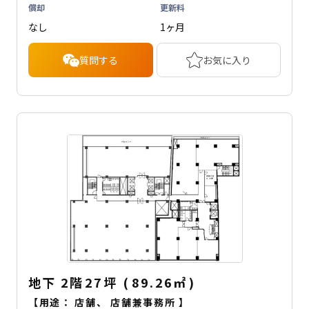
償却
更新料
なし
1ヶ月
質問する
お気に入り
地下
2階
27坪
(
89.26
㎡
)
【用途：
店舗
、
店舗兼事務所
】