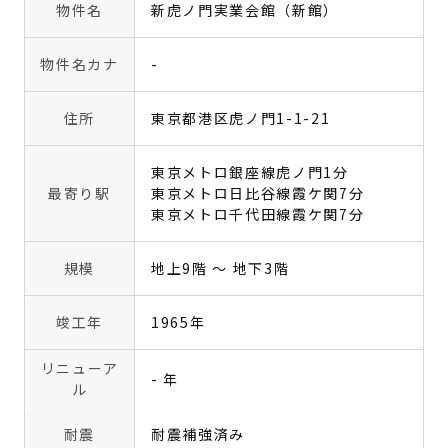
物件名
新虎ノ門実業会館（新館）
物件名カナ
-
住所
東京都港区虎ノ門1-1-21
東京メトロ銀座線虎ノ門1分
最寄り駅
東京メトロ日比谷線霞ケ関7分
東京メトロ千代田線霞ケ関7分
規模
地上9階 〜 地下3階
竣工年
1965年
リニューア
- 年
ル
耐震
耐震補強済み