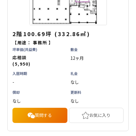
2階
100.69坪
(
332.86
㎡
)
【用途：
事務所
】
坪単価(共益費)
敷金
応相談
12ヶ月
(5,950)
入居時期
礼金
-
なし
償却
更新料
なし
なし
質問する
お気に入り