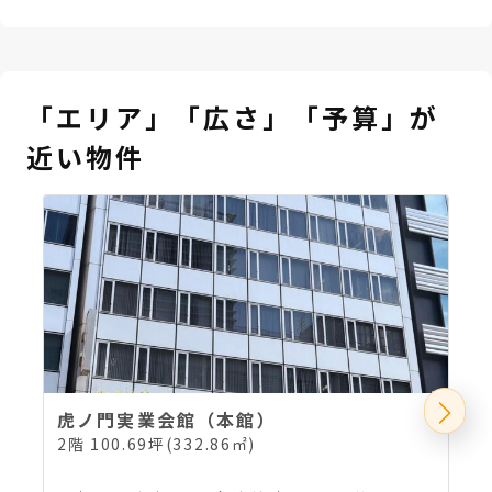
「エリア」「広さ」「予算」が
近い物件
虎ノ門実業会館（本館）
2階 100.69坪(332.86㎡)
6