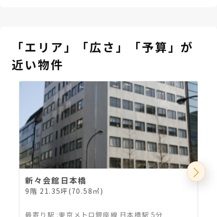
「エリア」「広さ」「予算」が
近い物件
新々会館日本橋
9階 21.35坪(70.58㎡)
4
最寄り駅
:
東京メトロ銀座線 日本橋駅 5分