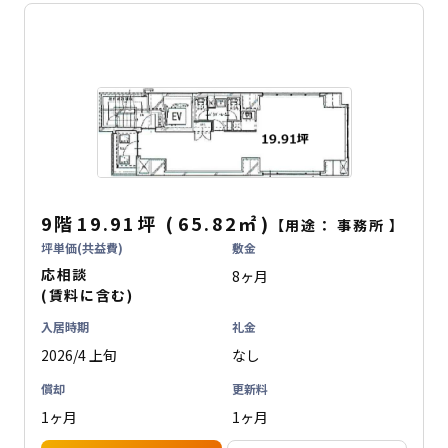
9階
19.91坪
(
65.82
㎡
)
【用途：
事務所
】
坪単価(共益費)
敷金
応相談
8ヶ月
(賃料に含む)
入居時期
礼金
2026/4 上旬
なし
償却
更新料
1ヶ月
1ヶ月