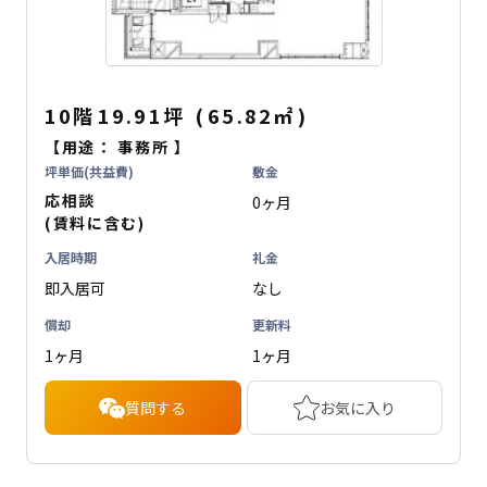
10階
19.91坪
(
65.82
㎡
)
【用途：
事務所
】
坪単価(共益費)
敷金
応相談
0ヶ月
(賃料に含む)
入居時期
礼金
即入居可
なし
償却
更新料
1ヶ月
1ヶ月
質問する
お気に入り