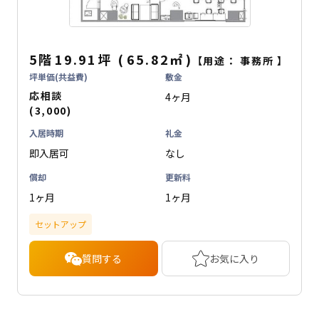
5階
19.91坪
(
65.82
㎡
)
【用途：
事務所
】
坪単価(共益費)
敷金
応相談
4ヶ月
(3,000)
入居時期
礼金
即入居可
なし
償却
更新料
1ヶ月
1ヶ月
セットアップ
質問する
お気に入り