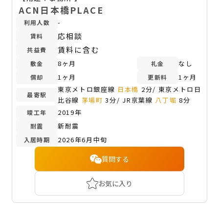
ACN日本橋PLACE
-
利用人数
応相談
賃料
賃料に含む
共益費
8ヶ月
なし
敷金
礼金
1ヶ月
1ヶ月
償却
更新料
東京メトロ銀座線
日本橋
2分/ 東京メトロ日
最寄駅
比谷線
茅場町
3分/ JR京葉線
八丁堀
8分
2019年
竣工年
新耐震
耐震
2026年6月中旬
入居時期
質問する
お気に入り