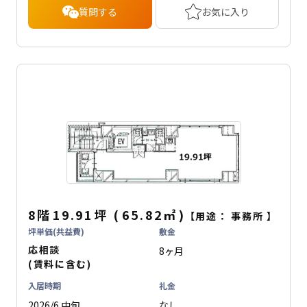
質問する
お気に入り
8階
19.91坪
(
65.82
㎡
)
【用途：
事務所
】
坪単価(共益費)
敷金
応相談
8ヶ月
(賃料に含む)
入居時期
礼金
2026/6 中旬
なし