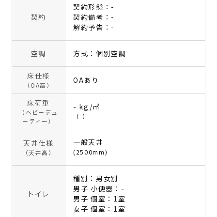
契約形態：-
契約
契約備考：-
解約予告：-
空調
方式：個別空調
床仕様
OAあり
（OA高）
床荷重
- kg/㎡
（ヘビーデュ
（-）
ーティー）
一般天井
天井仕様
(2500mm)
（天井高）
種別：男女別
男子 小便器：-
トイレ
男子 個室：1室
女子 個室：1室