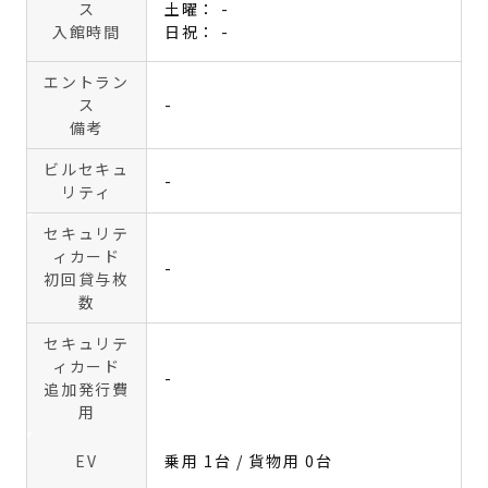
ス
土曜： -
入館時間
日祝： -
エントラン
ス
-
備考
ビルセキュ
-
リティ
セキュリテ
ィカード
-
初回貸与枚
数
セキュリテ
ィカード
-
追加発行費
用
EV
乗用 1台 / 貨物用 0台