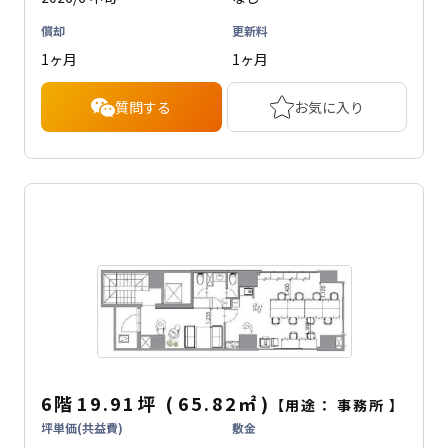
償却
更新料
1ヶ月
1ヶ月
質問する
お気に入り
6階
19.91坪
(
65.82
㎡
)
【用途：
事務所
】
坪単価(共益費)
敷金