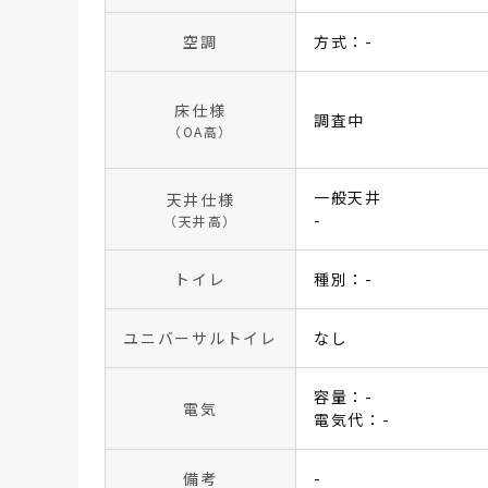
空調
方式：-
床仕様
調査中
（OA高）
一般天井
天井仕様
-
（天井高）
トイレ
種別：-
ユニバーサルトイレ
なし
容量：-
電気
電気代：-
備考
-