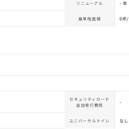
リニューアル
- 年
基準階面積
0坪
セキュリティカード
-
追加発行費用
ユニバーサルトイレ
なし