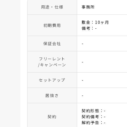
用途・仕様
事務所
敷金：10ヶ月
初期費用
備考：-
保証会社
-
フリーレント
-
/キャンペーン
セットアップ
-
居抜き
-
契約形態：-
契約
契約備考：-
解約予告：-