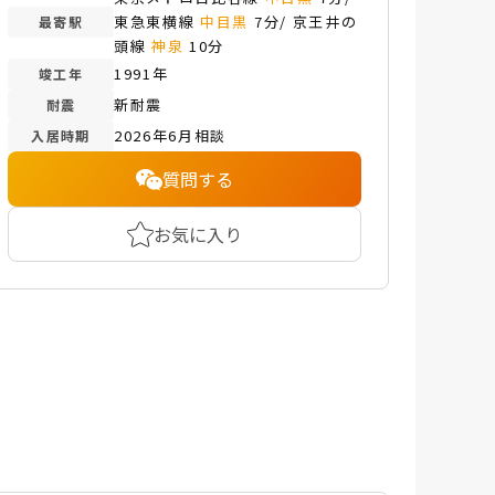
東急東横線
中目黒
7分/ 京王井の
最寄駅
頭線
神泉
10分
1991年
竣工年
新耐震
耐震
2026年6月相談
入居時期
質問する
お気に入り