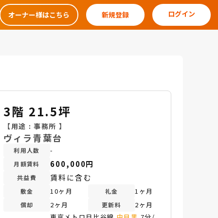
ログイン
オーナー様はこちら
新規登録
3階 21.5坪
【用途 :
事務所
】
ヴィラ青葉台
-
利用人数
600,000円
月額賃料
賃料に含む
共益費
10ヶ月
1ヶ月
敷金
礼金
2ヶ月
2ヶ月
償却
更新料
東京メトロ日比谷線
中目黒
7分/