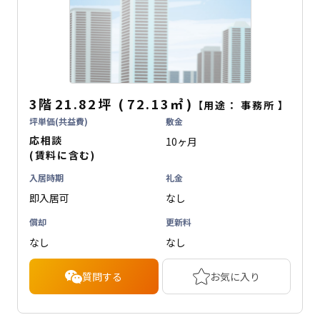
3階
21.82坪
(
72.13
㎡
)
【用途：
事務所
】
坪単価(共益費)
敷金
応相談
10ヶ月
(賃料に含む)
入居時期
礼金
即入居可
なし
償却
更新料
なし
なし
質問する
お気に入り