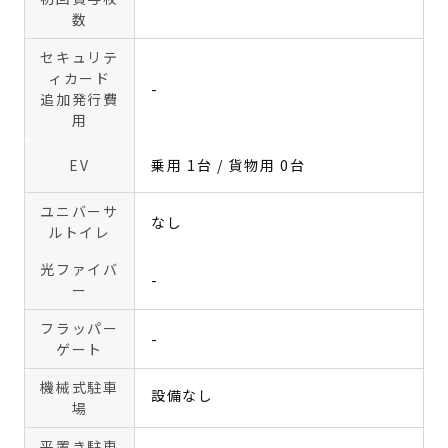
数
セキュリテ
ィカード
-
追加発行費
用
EV
乗用 1台 / 貨物用 0台
ユニバーサ
なし
ルトイレ
光ファイバ
-
ー
フラッパー
-
ゲート
機械式駐車
設備なし
場
平置き駐車