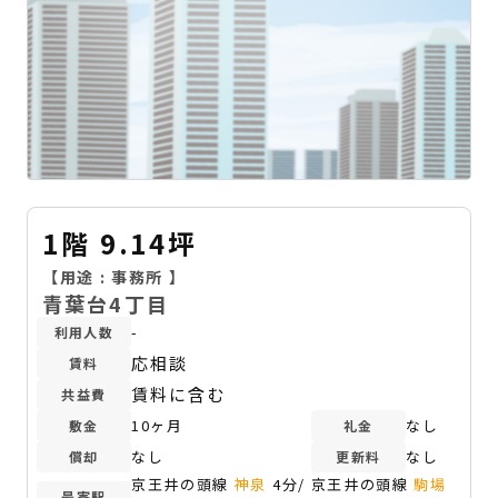
1階 9.14坪
【用途 :
事務所
】
青葉台4丁目
-
利用人数
応相談
賃料
賃料に含む
共益費
10ヶ月
なし
敷金
礼金
なし
なし
償却
更新料
京王井の頭線
神泉
4分/ 京王井の頭線
駒場
最寄駅