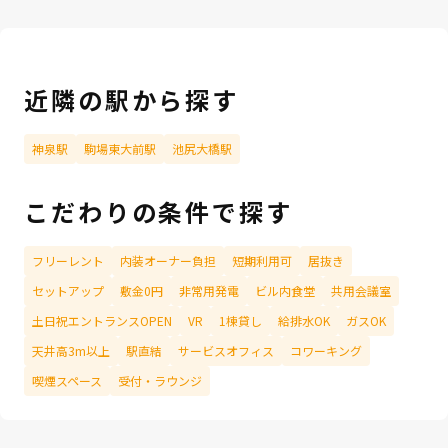
近隣の駅から探す
神泉駅
駒場東大前駅
池尻大橋駅
こだわりの条件で探す
フリーレント
内装オーナー負担
短期利用可
居抜き
セットアップ
敷金0円
非常用発電
ビル内食堂
共用会議室
土日祝エントランスOPEN
VR
1棟貸し
給排水OK
ガスOK
天井高3m以上
駅直結
サービスオフィス
コワーキング
喫煙スペース
受付・ラウンジ