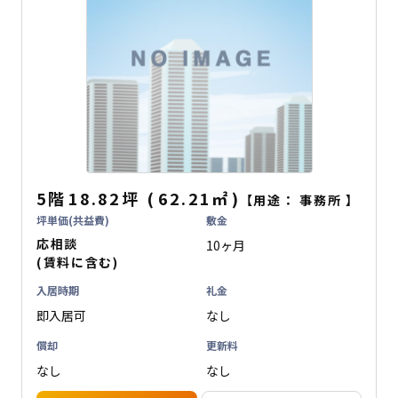
5階
18.82坪
(
62.21
㎡
)
【用途：
事務所
】
坪単価(共益費)
敷金
応相談
10ヶ月
(賃料に含む)
入居時期
礼金
即入居可
なし
償却
更新料
なし
なし