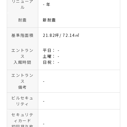
リニューア
- 年
ル
耐震
新耐震
基準階面積
21.82坪
/ 72.14㎡
エントラン
平日： -
ス
土曜： -
入館時間
日祝： -
エントラン
ス
-
備考
ビルセキュ
-
リティ
セキュリテ
ィカード
-
初回貸与枚