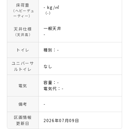
床荷重
- kg/㎡
（ヘビーデュ
（-）
ーティー）
一般天井
天井仕様
-
（天井高）
トイレ
種別：-
ユニバーサ
なし
ルトイレ
容量：-
電気
電気代：-
備考
-
区画情報
2026年07月09日
更新日