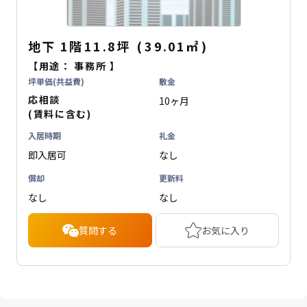
地下
1階
11.8坪
(
39.01
㎡
)
【用途：
事務所
】
坪単価(共益費)
敷金
応相談
10ヶ月
(賃料に含む)
入居時期
礼金
即入居可
なし
償却
更新料
なし
なし
質問する
お気に入り