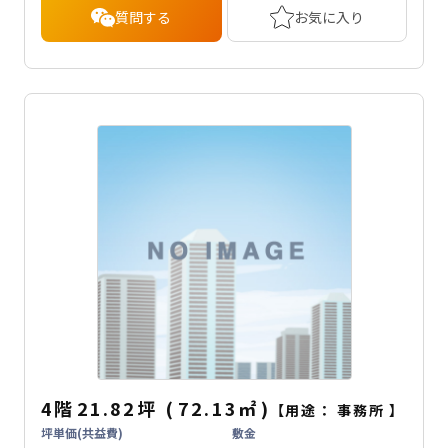
質問する
お気に入り
4階
21.82坪
(
72.13
㎡
)
【用途：
事務所
】
坪単価(共益費)
敷金