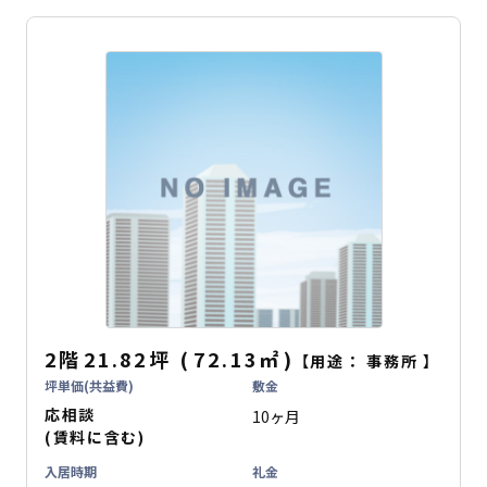
2階
21.82坪
(
72.13
㎡
)
【用途：
事務所
】
坪単価(共益費)
敷金
応相談
10ヶ月
(賃料に含む)
入居時期
礼金