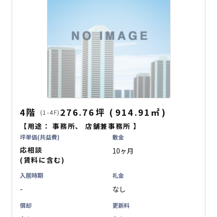
4階
276.76坪
(
914.91
㎡
)
(1-4F)
【用途：
事務所
、
店舗兼事務所
】
坪単価(共益費)
敷金
応相談
10ヶ月
(賃料に含む)
入居時期
礼金
-
なし
償却
更新料