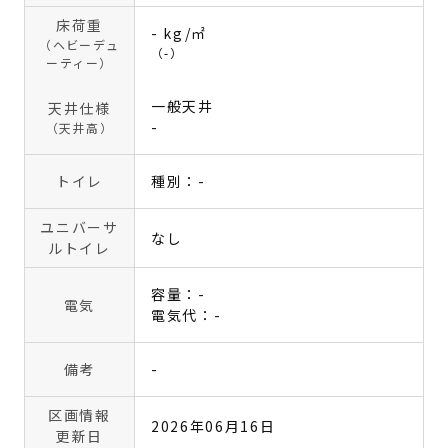
床荷重
- kg/㎡
（ヘビーデュ
（-）
ーティー）
一般天井
天井仕様
-
（天井高）
トイレ
種別：-
ユニバーサ
なし
ルトイレ
容量：-
電気
電気代：-
備考
-
区画情報
2026年06月16日
更新日