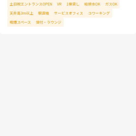
土日祝エントランスOPEN
VR
1棟貸し
給排水OK
ガスOK
天井高3m以上
駅直結
サービスオフィス
コワーキング
喫煙スペース
受付・ラウンジ