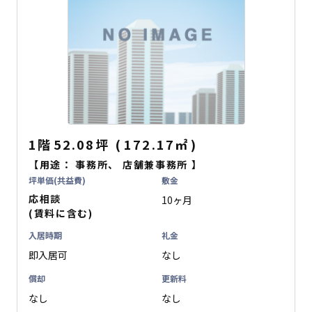
1階
52.08坪
(
172.17
㎡
)
【用途：
事務所
、
店舗兼事務所
】
坪単価(共益費)
敷金
応相談
10ヶ月
(賃料に含む)
入居時期
礼金
即入居可
なし
償却
更新料
なし
なし