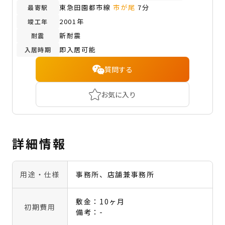
東急田園都市線
市が尾
7分
最寄駅
2001年
竣工年
新耐震
耐震
即入居可能
入居時期
質問する
お気に入り
詳細情報
用途・仕様
事務所、店舗兼事務所
敷金：10ヶ月
初期費用
備考：-