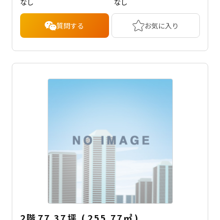
なし
なし
質問する
お気に入り
2階
77.37坪
(
255.77
㎡
)