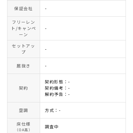
保証会社
-
フリーレン
ト
/キャンペ
-
ーン
セットアッ
-
プ
居抜き
-
契約形態：-
契約
契約備考：-
解約予告：-
空調
方式：-
床仕様
調査中
（OA高）