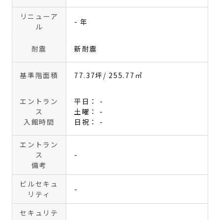
リニューア
- 年
ル
耐震
新耐震
基準階面積
77.37坪
/ 255.77㎡
エントラン
平日： -
ス
土曜： -
入館時間
日祝： -
エントラン
ス
-
備考
ビルセキュ
-
リティ
セキュリテ