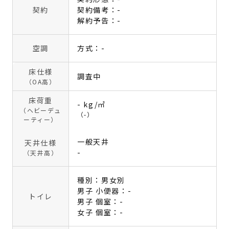
契約
契約備考：-
解約予告：-
空調
方式：-
床仕様
調査中
（OA高）
床荷重
- kg/㎡
（ヘビーデュ
（-）
ーティー）
一般天井
天井仕様
-
（天井高）
種別：男女別
男子 小便器：-
トイレ
男子 個室：-
女子 個室：-