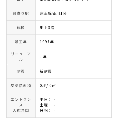
最寄り駅
京王線仙川1分
規模
地上3階
竣工年
1997年
リニューア
- 年
ル
耐震
新耐震
基準階面積
0坪
/ 0㎡
エントラン
平日： -
ス
土曜： -
入館時間
日祝： -