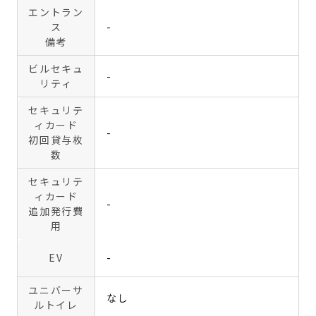
エントラン
ス
-
備考
ビルセキュ
-
リティ
セキュリテ
ィカード
-
初回貸与枚
数
セキュリテ
ィカード
-
追加発行費
用
EV
-
ユニバーサ
なし
ルトイレ