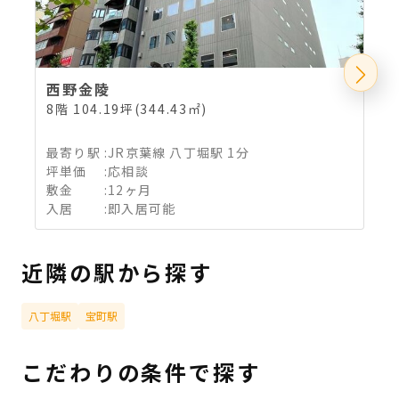
西野金陵
8階 104.19坪(344.43㎡)
4
最寄り駅
:
JR京葉線 八丁堀駅 1分
坪単価
:
応相談
敷金
:
12ヶ月
入居
:
即入居可能
近隣の駅から探す
八丁堀駅
宝町駅
こだわりの条件で探す