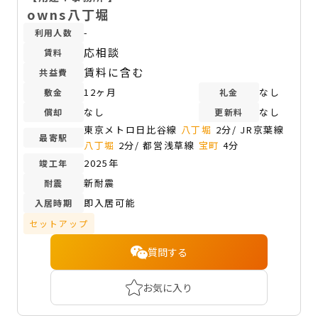
owns八丁堀
-
利用人数
応相談
賃料
賃料に含む
共益費
12ヶ月
なし
敷金
礼金
なし
なし
償却
更新料
東京メトロ日比谷線
八丁堀
2分/ JR京葉線
最寄駅
八丁堀
2分/ 都営浅草線
宝町
4分
2025年
竣工年
新耐震
耐震
即入居可能
入居時期
セットアップ
質問する
お気に入り