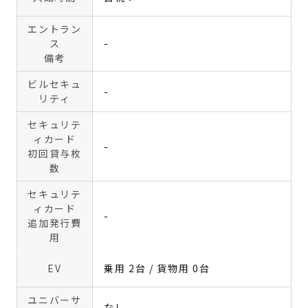
エントラン
ス
-
備考
ビルセキュ
-
リティ
セキュリテ
ィカード
-
初回貸与枚
数
セキュリテ
ィカード
-
追加発行費
用
EV
乗用 2台 / 貨物用 0台
ユニバーサ
なし