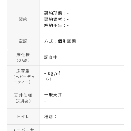
契約形態：-
契約
契約備考：-
解約予告：-
空調
方式：個別空調
床仕様
調査中
（OA高）
床荷重
- kg/㎡
（ヘビーデュ
（-）
ーティー）
一般天井
天井仕様
-
（天井高）
トイレ
種別：-
ユニバーサ