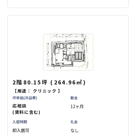
2階
80.15坪
(
264.96
㎡
)
【用途：
クリニック
】
坪単価(共益費)
敷金
応相談
12ヶ月
(賃料に含む)
入居時期
礼金
即入居可
なし