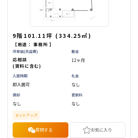
9階
101.11坪
(
334.25
㎡
)
【用途：
事務所
】
坪単価(共益費)
敷金
応相談
12ヶ月
(賃料に含む)
入居時期
礼金
即入居可
なし
償却
更新料
なし
なし
セットアップ
質問する
お気に入り