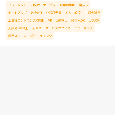
フリーレント
内装オーナー負担
短期利用可
居抜き
セットアップ
敷金0円
非常用発電
ビル内食堂
共用会議室
土日祝エントランスOPEN
VR
1棟貸し
給排水OK
ガスOK
天井高3m以上
駅直結
サービスオフィス
コワーキング
喫煙スペース
受付・ラウンジ