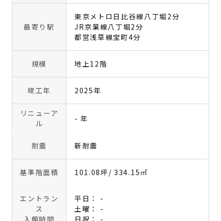
東京メトロ日比谷線八丁堀2分
最寄り駅
JR京葉線八丁堀2分
都営浅草線宝町4分
規模
地上12階
竣工年
2025年
リニューア
- 年
ル
耐震
新耐震
基準階面積
101.08坪
/ 334.15㎡
エントラン
平日： -
ス
土曜： -
入館時間
日祝： -