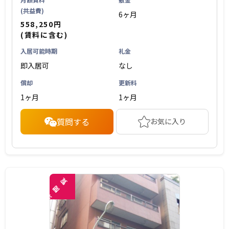
(共益費)
6ヶ月
558,250円
(賃料に含む)
入居可能時期
礼金
即入居可
なし
償却
更新料
1ヶ月
1ヶ月
質問する
お気に入り
覧
閲
未