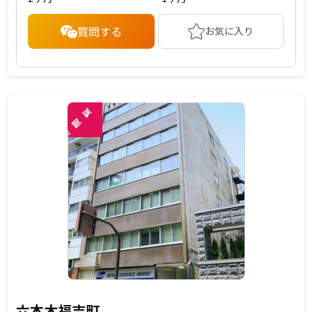
質問する
お気に入り
覧
閲
未
六本木福吉町