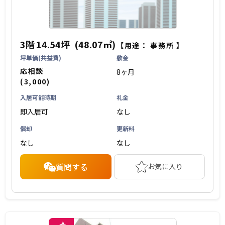
3階
14.54坪
(48.07㎡)
【用途：
事務所
】
坪単価(共益費)
敷金
応相談
8ヶ月
(3,000)
入居可能時期
礼金
即入居可
なし
償却
更新料
なし
なし
質問する
お気に入り