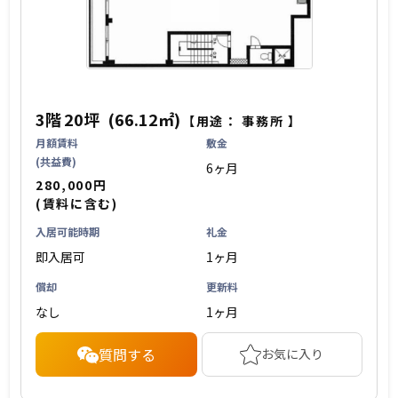
3階
20坪
(66.12㎡)
【用途：
事務所
】
月額賃料
敷金
(共益費)
6ヶ月
280,000円
(賃料に含む)
入居可能時期
礼金
即入居可
1ヶ月
償却
更新料
なし
1ヶ月
質問する
お気に入り