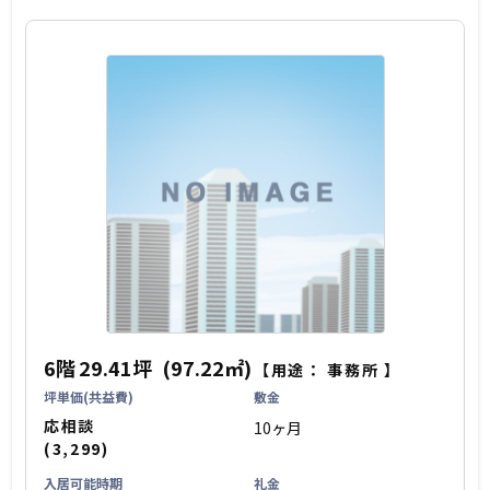
6階
29.41坪
(97.22㎡)
【用途：
事務所
】
坪単価(共益費)
敷金
応相談
10ヶ月
(3,299)
入居可能時期
礼金