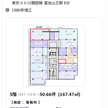
東京メトロ銀座線 溜池山王駅 6分
1980年竣工
5階
50.66坪
(167.47㎡)
(507（514）)
【用途：
事務所
】