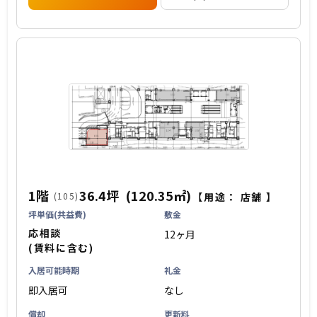
1階
36.4坪
(120.35㎡)
(105)
【用途：
店舗
】
坪単価(共益費)
敷金
応相談
12ヶ月
(賃料に含む)
入居可能時期
礼金
即入居可
なし
償却
更新料