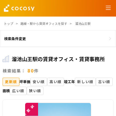
トップ
路線・駅から賃貸オフィスを探す
溜池山王駅
検索条件変更
溜池山王駅の賃貸オフィス・賃貸事務所
80
検索結果：
件
更新順
坪単価
安い順
高い順
竣工年
新しい順
古い順
面積
広い順
狭い順
覧
閲
未