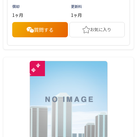
償却
更新料
1ヶ月
1ヶ月
質問する
お気に入り
覧
閲
未