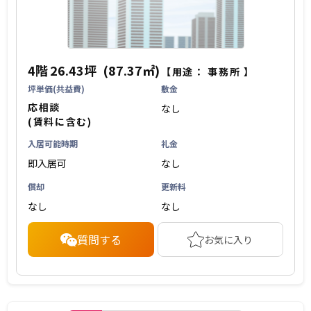
4階
26.43坪
(87.37㎡)
【用途：
事務所
】
坪単価(共益費)
敷金
応相談
なし
(賃料に含む)
入居可能時期
礼金
即入居可
なし
償却
更新料
なし
なし
質問する
お気に入り