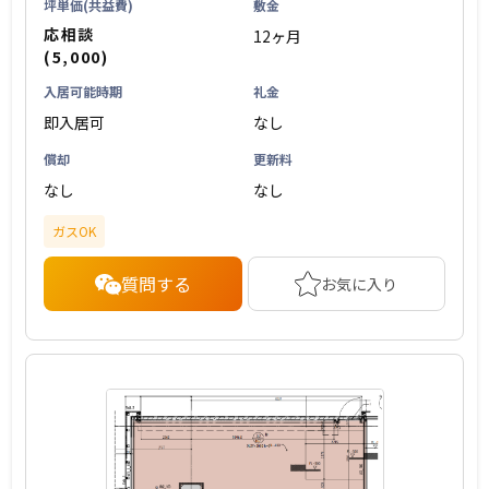
坪単価(共益費)
敷金
応相談
12ヶ月
(5,000)
入居可能時期
礼金
即入居可
なし
償却
更新料
なし
なし
ガスOK
質問する
お気に入り