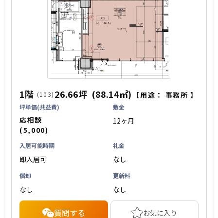
1階
26.66坪
(88.14㎡)
(103)
【用途：
事務所
】
坪単価(共益費)
敷金
応相談
12ヶ月
(5,000)
入居可能時期
礼金
即入居可
なし
償却
更新料
なし
なし
質問する
お気に入り