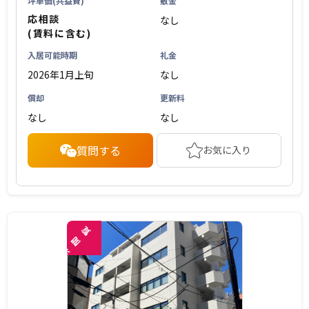
坪単価(共益費)
敷金
応相談
なし
(賃料に含む)
入居可能時期
礼金
2026年1月上旬
なし
償却
更新料
なし
なし
質問する
お気に入り
覧
閲
未