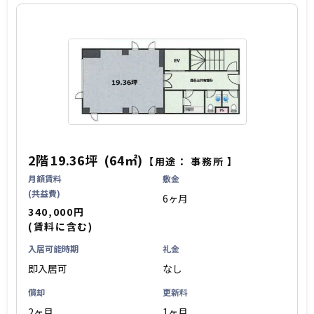
2階
19.36坪
(64㎡)
【用途：
事務所
】
月額賃料
敷金
(共益費)
6ヶ月
340,000円
(賃料に含む)
入居可能時期
礼金
即入居可
なし
償却
更新料
2ヶ月
1ヶ月