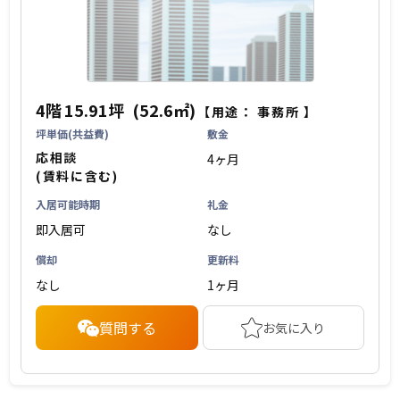
4階
15.91坪
(52.6㎡)
【用途：
事務所
】
坪単価(共益費)
敷金
応相談
4ヶ月
(賃料に含む)
入居可能時期
礼金
即入居可
なし
償却
更新料
なし
1ヶ月
質問する
お気に入り