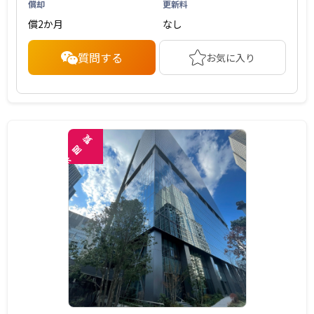
償却
更新料
償2か月
なし
質問する
お気に入り
覧
閲
未