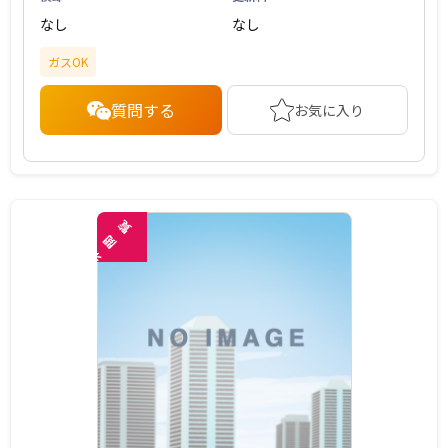
なし
なし
ガスOK
質問する
お気に入り
覧
閲
未