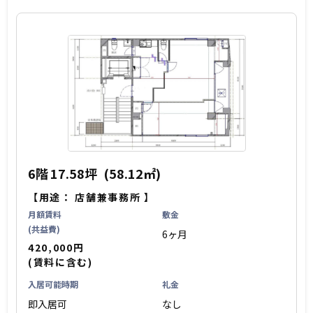
6階
17.58坪
(58.12㎡)
【用途：
店舗兼事務所
】
月額賃料
敷金
(共益費)
6ヶ月
420,000円
(賃料に含む)
入居可能時期
礼金
即入居可
なし