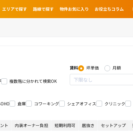
エリアで探す
路線で探す
物件お気に入り
お役立ちコラム
賃料
坪単価
月額
坪
複数階に分かれて検索OK
SOHO
倉庫
コワーキング
シェアオフィス
クリニック
ント
内装オーナー負担
短期利用可
居抜き
セットアップ