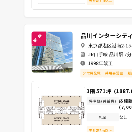
天井高3m以上
品川インターシティ
覧
閲
東京都港区港南2-15-
未
JR山手線 品川駅 7
1998年竣工
非常用発電
共用会議室
駅
3階
571坪
(1887.
応相
坪単価(共益費)
(7,00
なし
礼金
天井高3m以上