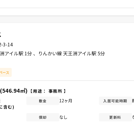
ス
3-14
洲アイル駅 1分
りんかい線 天王洲アイル駅 5分
ペース
(546.94㎡)
【用途：
事務所
】
談
12ヶ月
敷金
入居可能時期
に含む)
なし
償却
更新料