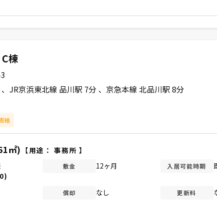
C棟
3
分
JR京浜東北線 品川駅 7分
京急本線 北品川駅 8分
直結
61㎡)
【用途：
事務所
】
談
12ヶ月
敷金
入居可能時期
0)
なし
償却
更新料