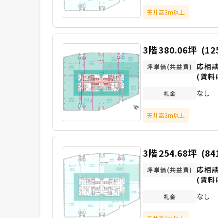
天井高3m以上
3階
380.06坪
(12
応相
坪単価(共益費)
(賃料
なし
礼金
天井高3m以上
3階
254.68坪
(84
応相
坪単価(共益費)
(賃料
なし
礼金