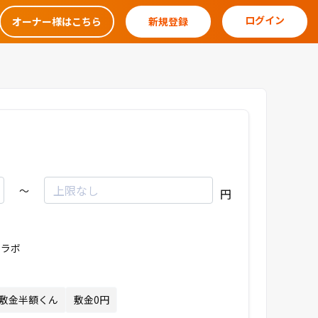
ログイン
オーナー様はこちら
新規登録
～
円
ラボ
敷金半額くん
敷金0円