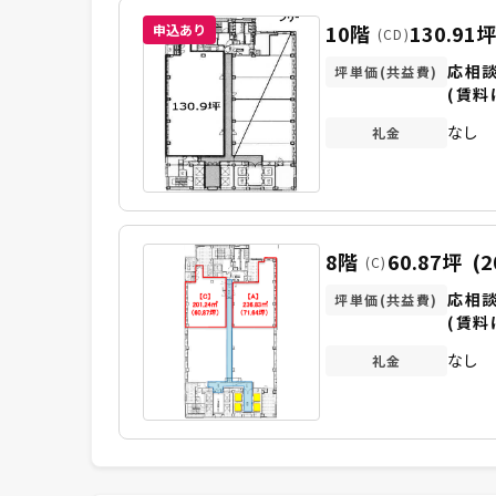
10階
130.91
申込あり
(CD)
応相
坪単価(共益費)
(賃料
なし
礼金
8階
60.87坪
(2
(C)
応相
坪単価(共益費)
(賃料
なし
礼金