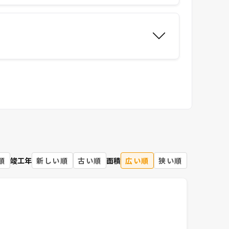
順
竣工年
新しい順
古い順
面積
広い順
狭い順