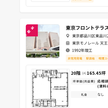
東京フロントテラ
覧
閲
東京都品川区東品川2-
未
東京モノレール 天王
1992年竣工
非常用発電
駅直結
喫煙ス
20階
165.45坪
(A)
応相
坪単価(共益費)
(賃料
なし
礼金