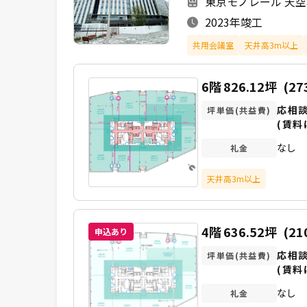
東京モノレール 天空
2023年竣工
共用会議室
天井高3m以上
6階
826.12坪
(27
応相
坪単価(共益費)
(賃料
なし
礼金
天井高3m以上
4階
636.52坪
(21
申込あり
応相
坪単価(共益費)
(賃料
なし
礼金