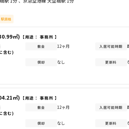
橋駅 1分
京急空港線 天空橋駅 1分
駅直結
30.99㎡)
【用途：
事務所
】
談
12ヶ月
敷金
入居可能時期
に含む)
なし
償却
更新料
04.21㎡)
【用途：
事務所
】
談
12ヶ月
敷金
入居可能時期
に含む)
なし
償却
更新料