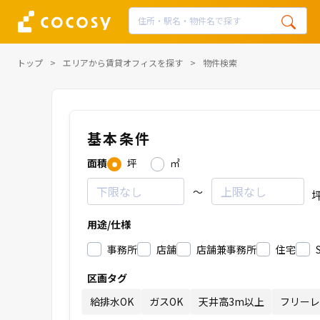
トップ
エリアから賃貸オフィスを探す
物件検索
基本条件
面積
坪
㎡
～
用途/仕様
事務所
店舗
店舗兼事務所
住宅
区画タグ
給排水OK
ガスOK
天井高3m以上
フリーレ