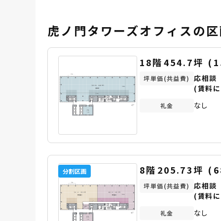
虎ノ門タワーズオフィスの区
18階
454.7坪
(
1
応相談
坪単価(共益費)
(賃料に
なし
礼金
8階
205.73坪
(
6
分割区画
応相談
坪単価(共益費)
(賃料に
なし
礼金