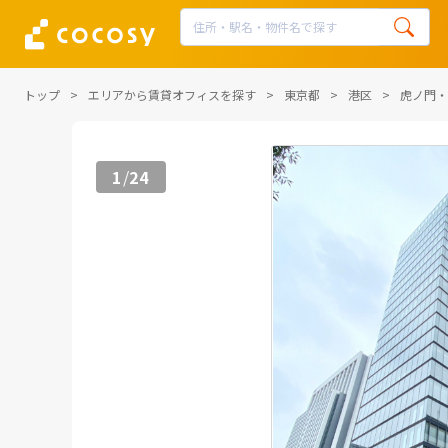
トップ
エリアから賃貸オフィスを探す
東京都
港区
虎ノ門・
1
24
/