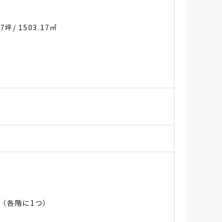
.7坪
/ 1503.17㎡
（各階に1つ）