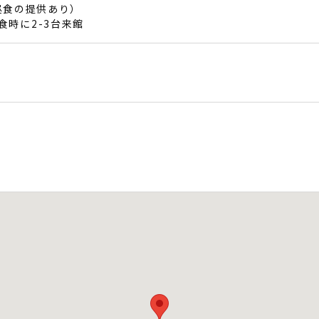
é（昼食の提供あり）
食時に2-3台来館