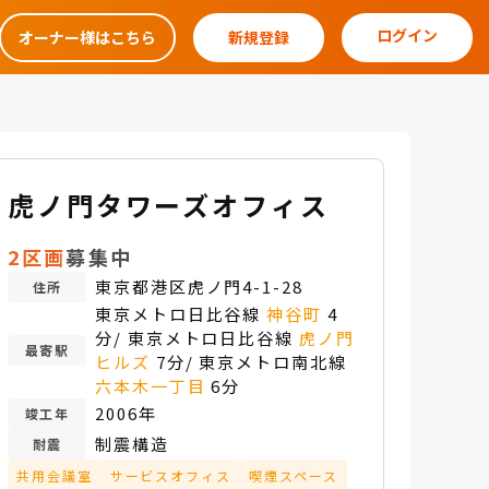
ログイン
オーナー様はこちら
新規登録
虎ノ門タワーズオフィス
2区画
募集中
東京都港区虎ノ門4-1-28
住所
東京メトロ日比谷線
神谷町
4
分/ 東京メトロ日比谷線
虎ノ門
最寄駅
ヒルズ
7分/ 東京メトロ南北線
六本木一丁目
6分
2006年
竣工年
制震構造
耐震
共用会議室
サービスオフィス
喫煙スペース