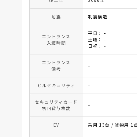
竣工年
2006年
耐震
制震構造
平日： -
エントランス
土曜： -
入館時間
日祝： -
エントランス
-
備考
ビルセキュリティ
-
セキュリティカード
-
初回貸与枚数
EV
乗用 13台 / 貨物用 1